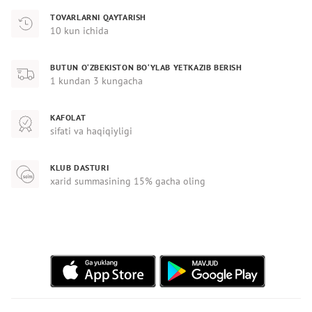
TOVARLARNI QAYTARISH
10 kun ichida
BUTUN O‘ZBEKISTON BO‘YLAB YETKAZIB BERISH
1 kundan 3 kungacha
KAFOLAT
sifati va haqiqiyligi
KLUB DASTURI
xarid summasining 15% gacha oling