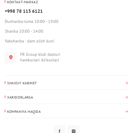
KONTAKT-MARKAZ
+998 78 113 6121
Dushanba-Juma 10:00 - 19:00
Shanba 10:00 - 14:00
Yakshanba - dam olish kuni
FR Group klub dasturi
hamkorlari do‘konlari
SHAXSIY KABINET
Xaridlar tarixi
XARIDORLARGA
Mening ma’lumotlarim
To‘lov va yetkazib berish
Yetkazib berish manzili
KOMPANIYA HAQIDA
Qaytarish
Biz haqimizda
Sevimlilar
Savol-javoblar
Maxfiylik siyosati
Klub dasturi