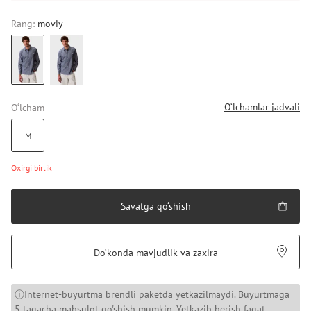
Rang:
moviy
O‘lchamlar jadvali
O‘lcham
M
Oxirgi birlik
Savatga qo‘shish
Do‘konda mavjudlik va zaxira
ⓘInternet-buyurtma brendli paketda yetkazilmaydi. Buyurtmaga
5 tagacha mahsulot qo'shish mumkin. Yetkazib berish faqat