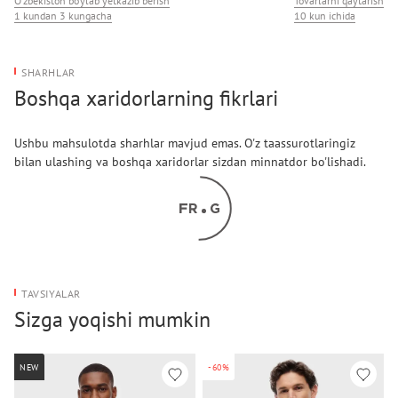
O‘zbekiston bo‘ylab yetkazib berish
Tovarlarni qaytarish
1 kundan 3 kungacha
10 kun ichida
SHARHLAR
Boshqa xaridorlarning fikrlari
Ushbu mahsulotda sharhlar mavjud emas. O'z taassurotlaringiz
bilan ulashing va boshqa xaridorlar sizdan minnatdor bo'lishadi.
TAVSIYALAR
Sizga yoqishi mumkin
NEW
-60%