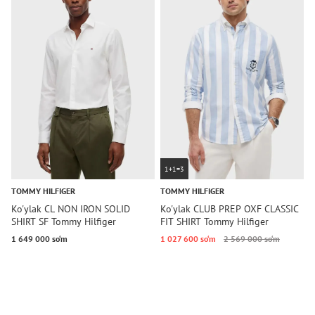
1+1=3
TOMMY HILFIGER
TOMMY HILFIGER
T
Ko'ylak CL NON IRON SOLID
Ko'ylak CLUB PREP OXF CLASSIC
K
SHIRT SF Tommy Hilfiger
FIT SHIRT Tommy Hilfiger
C
H
1 649 000 so‘m
1 027 600 so‘m
2 569 000 so‘m
1