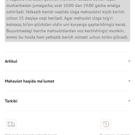
dushanbadan jumagacha, soat 10:00 dan 19:00 gacha amalga
oshiriladi. Yetkazib berish vaqtida sizga mahsulotni kiyib ko'rish
uchun 15 daqiqa vaqt beriladi. Agar mahsulot sizga to'g'ri
kelmasa, to'lov qilishdan oldin uni kuryerga qaytarishingiz kerak.
Buyurtmadagi barcha mahsulotlardan voz kechishingiz mumkin,
ammo bu holda ham yetkazib berish xizmati uchun to'lov qilinadi.
Artikul
LV04RF109G
Mahsulot haqida ma'lumot
Dekor: Logotip
Ishlab chiqarish: Шри-Ланка
Tarkibi
Tarkibi: 100% хлопок