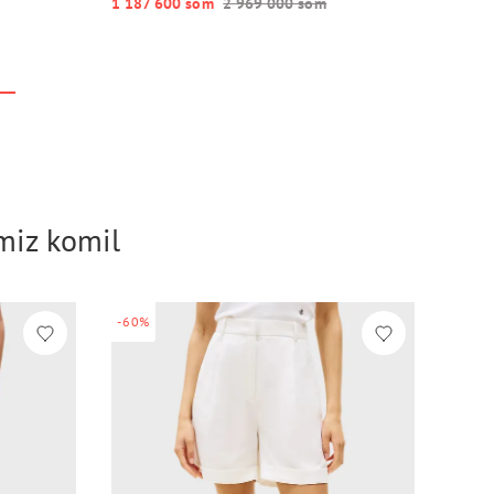
1 187 600 so‘m
2 969 000 so‘m
imiz komil
-60%