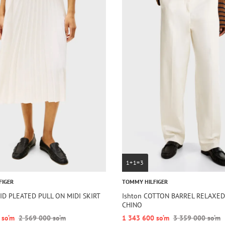
1+1=3
FIGER
TOMMY HILFIGER
ID PLEATED PULL ON MIDI SKIRT
Ishton COTTON BARREL RELAXED
CHINO
 so‘m
2 569 000 so‘m
1 343 600 so‘m
3 359 000 so‘m