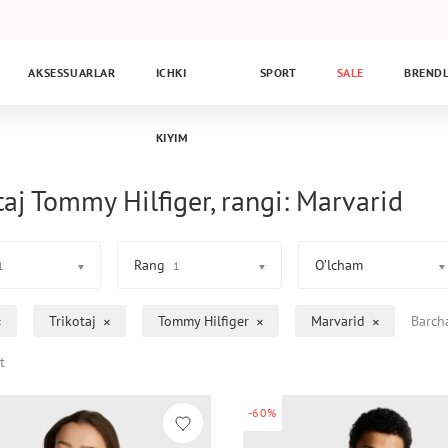
AKSESSUARLAR
ICHKI
SPORT
SALE
BREND
KIYIM
taj Tommy Hilfiger, rangi: Marvarid
Rang
O’lcham
1
1
Trikotaj
Tommy Hilfiger
Marvarid
Barch
t
-60%