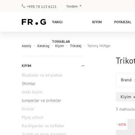
Yordam
+998 78 113 6121
To‘lov va yetkazib berish
YANGI
KIYIM
POYABZAL
Savol-javoblar
Klub dasturi
TOVARLAR
Kafolat
Asosiy
Katalog
Kiyim
Trikotaj
Tommy Hilfiger
Triko
KIYIM
Bluzkalar va ko'ylaklar
Brend
Shimlar
Ustki kiyim
Kiyim
Jumperlar va sviterlar
Jinsilar
3 mahsulo
Plyaj uchun
-60%
Kardiganlar va koftalar
Suzish va plyaj kiyimlari