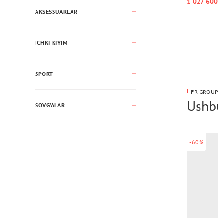
1 027 600
AKSESSUARLAR
ICHKI KIYIM
SPORT
FR GROUP
Ushbu
SOVG’ALAR
-60%