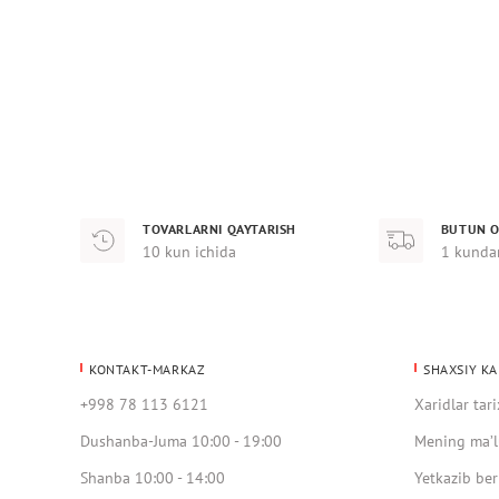
TOVARLARNI QAYTARISH
BUTUN O
10 kun ichida
1 kunda
KONTAKT-MARKAZ
SHAXSIY KA
+998 78 113 6121
Xaridlar tari
Dushanba-Juma 10:00 - 19:00
Mening ma’l
Shanba 10:00 - 14:00
Yetkazib ber