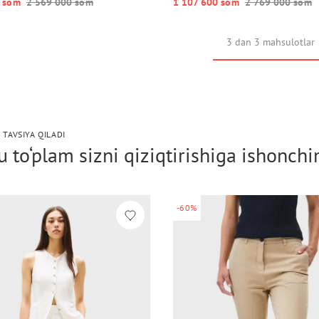
 so‘m
2 569 000 so‘m
1 107 600 so‘m
2 769 000 so‘m
3 dan 3 mahsulotlar
 TAVSIYA QILADI
 to‘plam sizni qiziqtirishiga ishonch
-60%