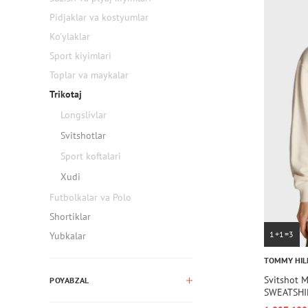
Pidjaklar va kostyumlar
Ko'ylaklar
Sport kiyimlari
Toplar va maykalar
Trikotaj
Longslivlar
Svitshotlar
Sport koftalari
Xudi
Futbolkalar va Polo
Shortiklar
1+1=3
Yubkalar
TOMMY HIL
Svitshot 
POYABZAL
SWEATSHI