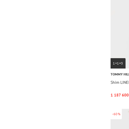
1+1=3
TOMMY HIL
Shim LIN
1 187 600
-60%