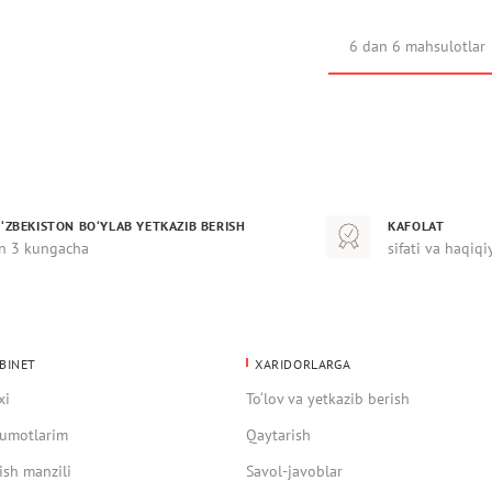
6 dan 6 mahsulotlar
‘ZBEKISTON BO‘YLAB YETKAZIB BERISH
KAFOLAT
n 3 kungacha
sifati va haqiqi
BINET
XARIDORLARGA
xi
To‘lov va yetkazib berish
umotlarim
Qaytarish
ish manzili
Savol-javoblar