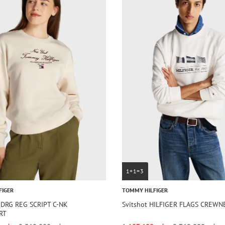
1+1=3
FIGER
TOMMY HILFIGER
MDRG REG SCRIPT C-NK
Svitshot HILFIGER FLAGS CREWN
RT