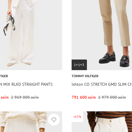
1+1=3
FIGER
TOMMY HILFIGER
EN MIX RLXD STRAIGHT PANTS
Ishton CO STRETCH GMD SLIM C
 so‘m
2 969 000 so‘m
791 600 so‘m
1 979 000 so‘m
-60%