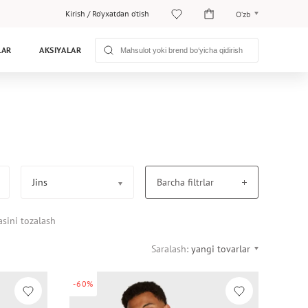
Kirish
/
Ro‘yxatdan o‘tish
O‘zb
O‘zb
LAR
AKSIYALAR
Рус
Jins
Barcha filtrlar
asini tozalash
Saralash:
yangi tovarlar
-60%