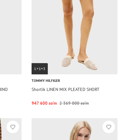
1+1=3
TOMMY HILFIGER
HINO
Shortik LINEN MIX PLEATED SHORT
947 600 so‘m
2 369 000 so‘m