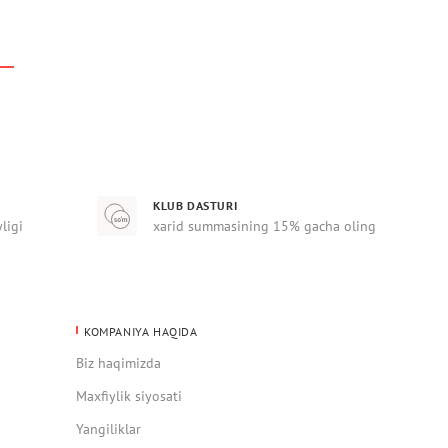
KLUB DASTURI
yligi
xarid summasining 15% gacha oling
KOMPANIYA HAQIDA
Biz haqimizda
Maxfiylik siyosati
Yangiliklar