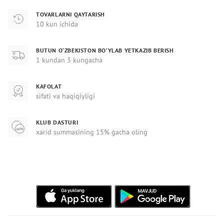
TOVARLARNI QAYTARISH
10 kun ichida
BUTUN O‘ZBEKISTON BO‘YLAB YETKAZIB BERISH
1 kundan 3 kungacha
KAFOLAT
sifati va haqiqiyligi
KLUB DASTURI
xarid summasining 15% gacha oling