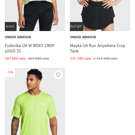
1+1=3
OUTLET
UNDER ARMOUR
UNDER ARMOUR
Futbolka UA W BOXY CROP
Mayka UA Run Anywhere Crop
LOGO SS
Tank
187 600 so‘m
469 000 so‘m
335 700 so‘m
1 119 000 so‘m
-70%