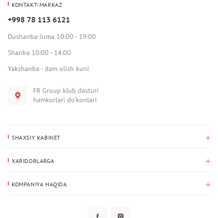
KONTAKT-MARKAZ
+998 78 113 6121
Dushanba-Juma 10:00 - 19:00
Shanba 10:00 - 14:00
Yakshanba - dam olish kuni
FR Group klub dasturi
hamkorlari do‘konlari
SHAXSIY KABINET
Xaridlar tarixi
XARIDORLARGA
Mening ma’lumotlarim
To‘lov va yetkazib berish
Yetkazib berish manzili
KOMPANIYA HAQIDA
Qaytarish
Biz haqimizda
Sevimlilar
Savol-javoblar
Maxfiylik siyosati
Klub dasturi