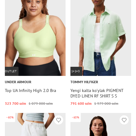
OUTLET
1+1=3
UNDER ARMOUR
TOMMY HILFIGER
Top UA Infinity High 2.0 Bra
Yengi kalta ko'ylak PIGMENT
DYED LINEN RF SHIRT S S
323 700 so‘m
1 079 000 so‘m
791 600 so‘m
1 979 000 so‘m
-60%
-60%