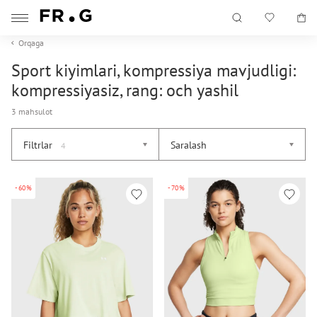
Orqaga
Sport kiyimlari, kompressiya mavjudligi:
kompressiyasiz, rang: och yashil
3 mahsulot
Filtrlar
Saralash
4
-60%
-70%