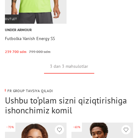
OUTLET
UNDER ARMOUR
Futbolka Vanish Energy SS
239 700 so‘m
799 000 so‘m
3 dan 3 mahsulotlar
FR GROUP TAVSIYA QILADI
Ushbu to‘plam sizni qiziqtirishiga
ishonchimiz komil
-70%
-60%