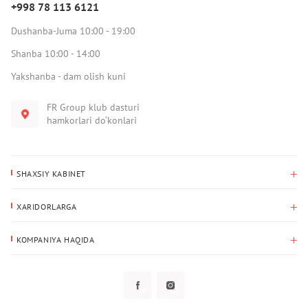
+998 78 113 6121
Dushanba-Juma 10:00 - 19:00
Shanba 10:00 - 14:00
Yakshanba - dam olish kuni
FR Group klub dasturi
hamkorlari do‘konlari
SHAXSIY KABINET
Xaridlar tarixi
XARIDORLARGA
Mening ma’lumotlarim
To‘lov va yetkazib berish
Yetkazib berish manzili
KOMPANIYA HAQIDA
Qaytarish
Biz haqimizda
Sevimlilar
Savol-javoblar
Maxfiylik siyosati
Klub dasturi
Klub dasturi
Yangiliklar