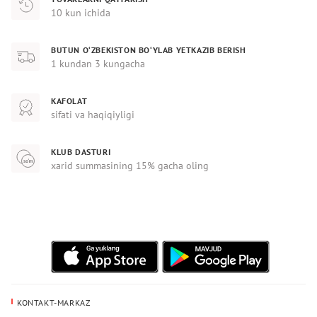
10 kun ichida
BUTUN O‘ZBEKISTON BO‘YLAB YETKAZIB BERISH
1 kundan 3 kungacha
KAFOLAT
sifati va haqiqiyligi
KLUB DASTURI
xarid summasining 15% gacha oling
KONTAKT-MARKAZ