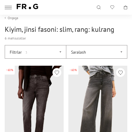
Orqaga
Kiyim, jinsi fasoni: slim, rang: kulrang
6 mahsulotlar
Filtrlar
Saralash
3
-60%
-60%