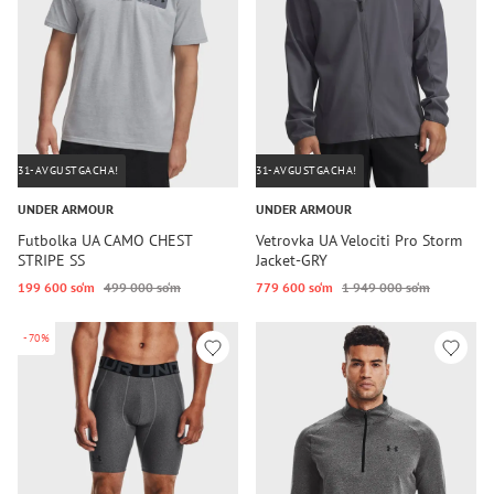
31-AVGUSTGACHA!
31-AVGUSTGACHA!
UNDER ARMOUR
UNDER ARMOUR
Futbolka UA CAMO CHEST
Vetrovka UA Velociti Pro Storm
STRIPE SS
Jacket-GRY
199 600 so‘m
499 000 so‘m
779 600 so‘m
1 949 000 so‘m
-70%