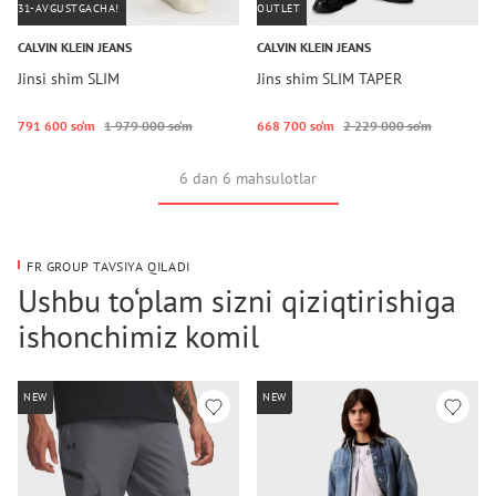
31-AVGUSTGACHA!
OUTLET
CALVIN KLEIN JEANS
CALVIN KLEIN JEANS
Jinsi shim SLIM
Jins shim SLIM TAPER
791 600 so‘m
1 979 000 so‘m
668 700 so‘m
2 229 000 so‘m
6 dan 6 mahsulotlar
FR GROUP TAVSIYA QILADI
Ushbu to‘plam sizni qiziqtirishiga
ishonchimiz komil
NEW
NEW