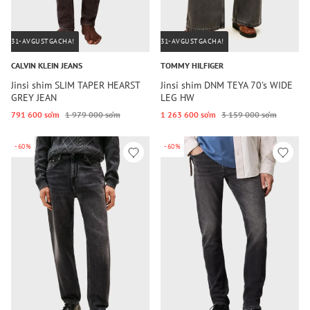
31-AVGUSTGACHA!
31-AVGUSTGACHA!
CALVIN KLEIN JEANS
TOMMY HILFIGER
Jinsi shim SLIM TAPER HEARST
Jinsi shim DNM TEYA 70's WIDE
GREY JEAN
LEG HW
791 600 so‘m
1 979 000 so‘m
1 263 600 so‘m
3 159 000 so‘m
-60%
-60%