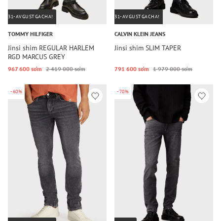
31-AVGUSTGACHA!
31-AVGUSTGACHA!
TOMMY HILFIGER
CALVIN KLEIN JEANS
Jinsi shim REGULAR HARLEM
Jinsi shim SLIM TAPER
RGD MARCUS GREY
967 600 so‘m
2 419 000 so‘m
791 600 so‘m
1 979 000 so‘m
-60%
-70%