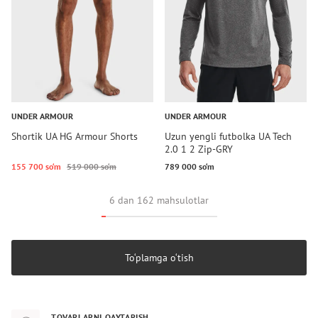
UNDER ARMOUR
UNDER ARMOUR
Shortik UA HG Armour Shorts
Uzun yengli futbolka UA Tech
2.0 1 2 Zip-GRY
155 700 so‘m
519 000 so‘m
789 000 so‘m
6 dan 162 mahsulotlar
To‘plamga o‘tish
TOVARLARNI QAYTARISH