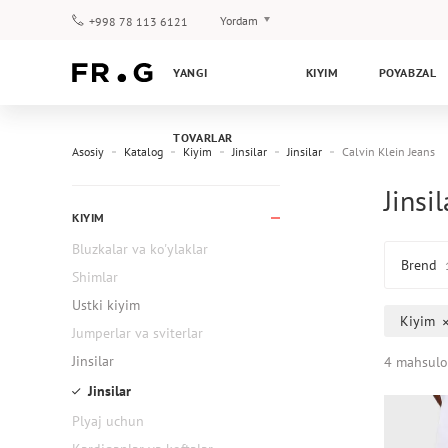
Yordam
+998 78 113 6121
To‘lov va yetkazib berish
YANGI
KIYIM
POYABZAL
Savol-javoblar
Klub dasturi
TOVARLAR
Kafolat
Asosiy
Katalog
Kiyim
Jinsilar
Jinsilar
Calvin Klein Jeans
Jinsi
KIYIM
Bluzkalar va ko'ylaklar
Brend
Shimlar
Ustki kiyim
Kiyim
Jumperlar va sviterlar
Jinsilar
4 mahsulo
Jinsilar
Plyaj uchun