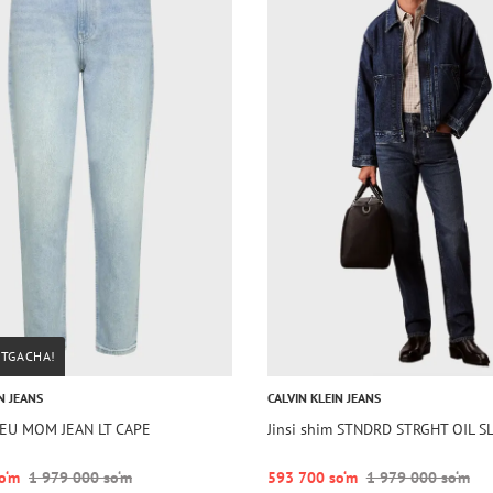
STGACHA!
N JEANS
CALVIN KLEIN JEANS
m EU MOM JEAN LT CAPE
Jinsi shim STNDRD STRGHT OIL S
o‘m
1 979 000 so‘m
593 700 so‘m
1 979 000 so‘m