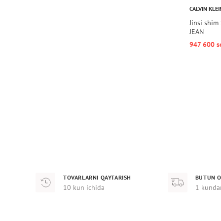
CALVIN KLEI
Jinsi shi
JEAN
947 600 s
TOVARLARNI QAYTARISH
BUTUN O
10 kun ichida
1 kunda