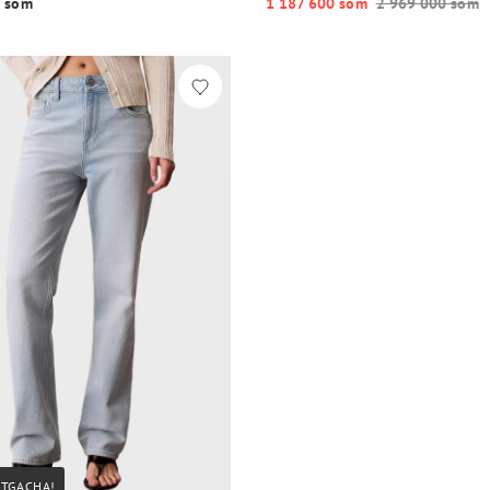
 so‘m
1 187 600 so‘m
2 969 000 so‘m
STGACHA!