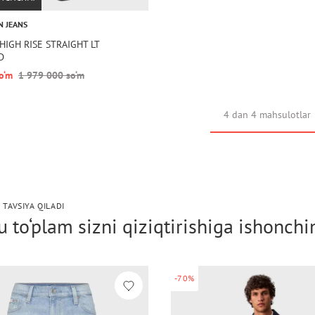
N JEANS
m HIGH RISE STRAIGHT LT
D
o‘m
1 979 000 so‘m
4 dan 4 mahsulotlar
 TAVSIYA QILADI
 to‘plam sizni qiziqtirishiga ishonch
-70%