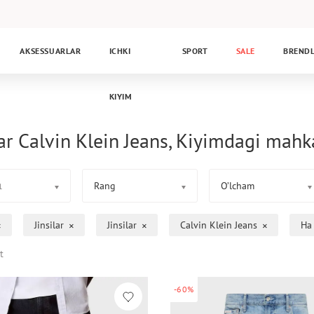
AKSESSUARLAR
ICHKI
SPORT
SALE
BREND
KIYIM
lar Calvin Klein Jeans, Kiyimdagi ma
Rang
O’lcham
1
Jinsilar
Jinsilar
Calvin Klein Jeans
На
t
-60%