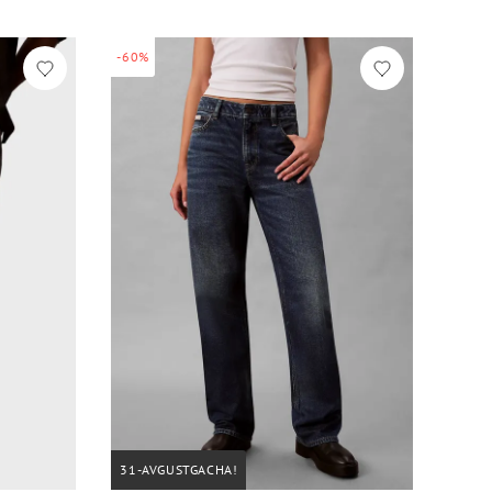
-60%
31-AVGUSTGACHA!