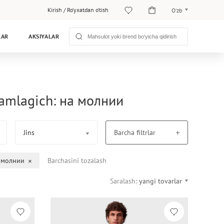
Kirish
/
Ro‘yxatdan o‘tish
O‘zb
O‘zb
LAR
AKSIYALAR
Рус
hkamlagich: на молнии
Jins
Barcha filtrlar
 молнии
Barchasini tozalash
Saralash:
yangi tovarlar