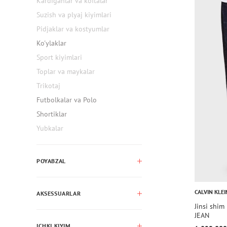
Kardiganlar va koftalar
Suzish va plyaj kiyimlari
Pidjaklar va kostyumlar
Ko'ylaklar
Sport kiyimlari
Toplar va maykalar
Trikotaj
Futbolkalar va Polo
Shortiklar
Yubkalar
POYABZAL
CALVIN KLEI
AKSESSUARLAR
Jinsi shi
JEAN
ICHKI KIYIM