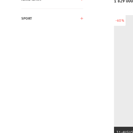
1 829 000
SPORT
-60%
31-AVGU