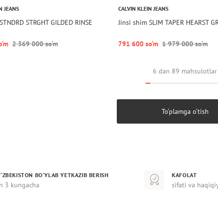
N JEANS
CALVIN KLEIN JEANS
m STNDRD STRGHT GILDED RINSE
Jinsi shim SLIM TAPER HEARST G
o‘m
2 369 000 so‘m
791 600 so‘m
1 979 000 so‘m
6 dan 89 mahsulotlar
To‘plamga o‘tish
‘ZBEKISTON BO‘YLAB YETKAZIB BERISH
KAFOLAT
n 3 kungacha
sifati va haqiqi