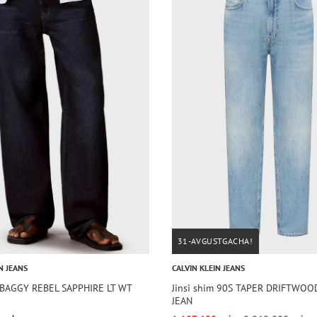
31-AVGUSTGACHA!
N JEANS
CALVIN KLEIN JEANS
m BAGGY REBEL SAPPHIRE LT WT
Jinsi shim 90S TAPER DRIFTWOO
JEAN