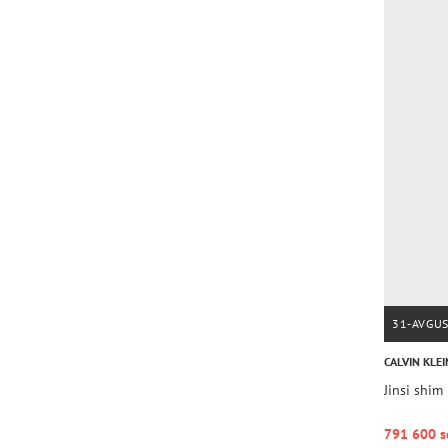
31-AVGU
CALVIN KLEI
Jinsi shi
791 600 s