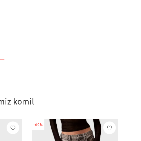
imiz komil
-60%