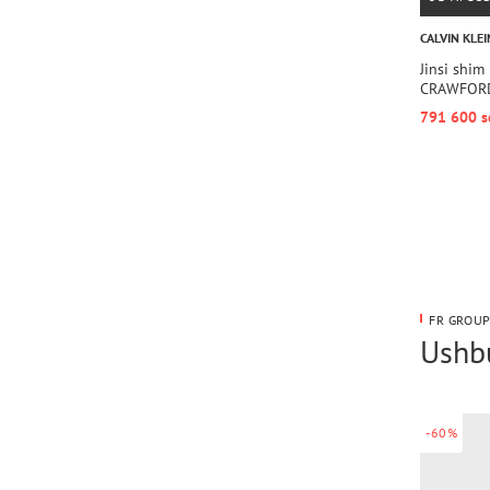
CALVIN KLEI
Jinsi shi
CRAWFOR
791 600 s
FR GROUP
Ushbu
-60%