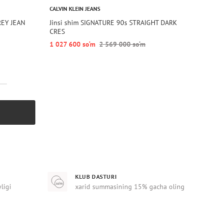
CALVIN KLEIN JEANS
REY JEAN
Jinsi shim SIGNATURE 90s STRAIGHT DARK
CRES
1 027 600 so‘m
2 569 000 so‘m
KLUB DASTURI
yligi
xarid summasining 15% gacha oling