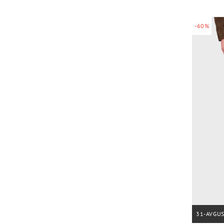
-60%
31-AVGU