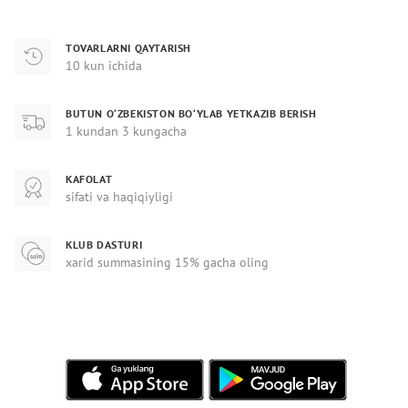
TOVARLARNI QAYTARISH
10 kun ichida
BUTUN O‘ZBEKISTON BO‘YLAB YETKAZIB BERISH
1 kundan 3 kungacha
KAFOLAT
sifati va haqiqiyligi
KLUB DASTURI
xarid summasining 15% gacha oling