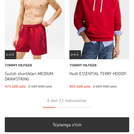
1+1=3
1+1=3
TOMMY HILFIGER
TOMMY HILFIGER
Suzish shortiklari MEDIUM
Hudi ESSENTIAL TERRY HOODY
DRAWSTRING
475 600 so‘m
1 189 000 so‘m
803 600 so‘m
2 009 000 so‘m
6 dan 23 mahsulotlar
To‘plamga o‘tish