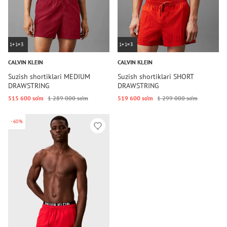
1+1=3
1+1=3
CALVIN KLEIN
CALVIN KLEIN
Suzish shortiklari MEDIUM
Suzish shortiklari SHORT
DRAWSTRING
DRAWSTRING
515 600 so‘m
1 289 000 so‘m
519 600 so‘m
1 299 000 so‘m
-60%