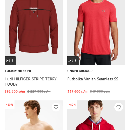
1+1=3
1+1=3
TOMMY HILFIGER
UNDER ARMOUR
Hudi HILFIGER STRIPE TERRY
Futbolka Vanish Seamless SS
HOODY
891 600 so‘m
2 229 000 so‘m
339 600 so‘m
849 000 so‘m
-60%
-60%