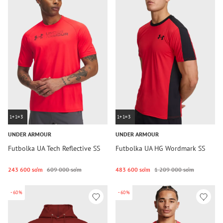
1+1=3
1+1=3
UNDER ARMOUR
UNDER ARMOUR
Futbolka UA Tech Reflective SS
Futbolka UA HG Wordmark SS
243 600 so‘m
609 000 so‘m
483 600 so‘m
1 209 000 so‘m
-60%
-60%