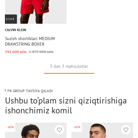
1+1=3
CALVIN KLEIN
Suzish shortiklari MEDIUM
DRAWSTRING BOXER
591 600 so‘m
1 479 000 so‘m
3 dan 3 mahsulotlar
FR GROUP TAVSIYA QILADI
Ushbu to‘plam sizni qiziqtirishiga
ishonchimiz komil
-60%
-60%