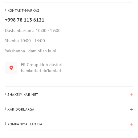
KONTAKT-MARKAZ
+998 78 113 6121
Dushanba-Juma 10:00 - 19:00
Shanba 10:00 - 14:00
Yakshanba - dam olish kuni
FR Group klub dasturi
hamkorlari do‘konlari
SHAXSIY KABINET
Xaridlar tarixi
XARIDORLARGA
Mening ma’lumotlarim
To‘lov va yetkazib berish
Yetkazib berish manzili
KOMPANIYA HAQIDA
Qaytarish
Biz haqimizda
Sevimlilar