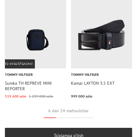
31-AVGUSTGACHA!
TOMMY HILFIGER
TOMMY HILFIGER
Sumka TH REPREVE MINI
Kamar LAYTON 3.5 EXT
REPORTER
519 600 so‘m
1 299 000 so‘m
999 000 so‘m
6 dan 24 mahsulotlar
To‘plamga o‘tish