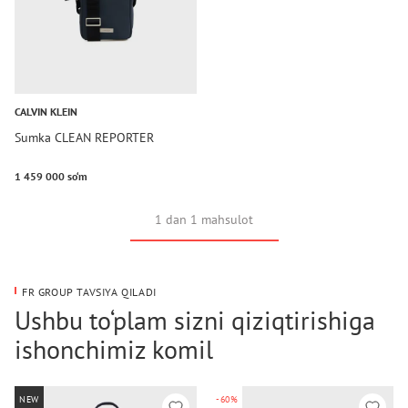
CALVIN KLEIN
Sumka CLEAN REPORTER
1 459 000 so‘m
1 dan 1 mahsulot
FR GROUP TAVSIYA QILADI
Ushbu to‘plam sizni qiziqtirishiga
ishonchimiz komil
NEW
-60%