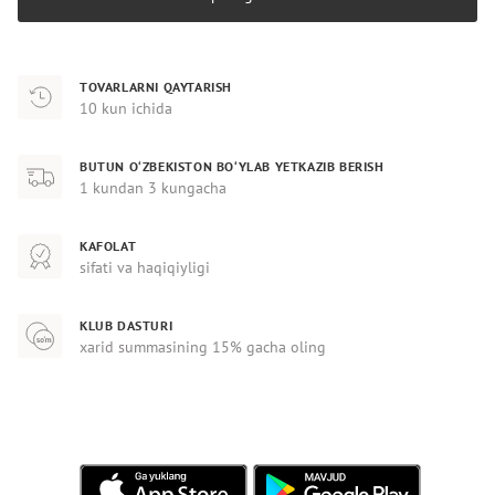
TOVARLARNI QAYTARISH
10 kun ichida
BUTUN O‘ZBEKISTON BO‘YLAB YETKAZIB BERISH
1 kundan 3 kungacha
KAFOLAT
sifati va haqiqiyligi
KLUB DASTURI
xarid summasining 15% gacha oling