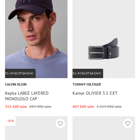
31-AVGUSTGACHA!
31-AVGUSTGACHA!
CALVIN KLEIN
TOMMY HILFIGER
Kepka LARGE LAYERED
Kamar OLIVIER 3.5 EXT
MONOLOGO CAP
355 600 so‘m
889 000 so‘m
407 600 so‘m
1 019 000 so‘m
-60%