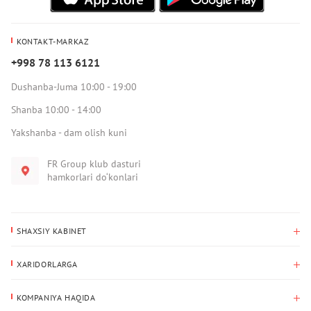
KONTAKT-MARKAZ
+998 78 113 6121
Dushanba-Juma 10:00 - 19:00
Shanba 10:00 - 14:00
Yakshanba - dam olish kuni
FR Group klub dasturi
hamkorlari do‘konlari
SHAXSIY KABINET
Xaridlar tarixi
XARIDORLARGA
Mening ma’lumotlarim
To‘lov va yetkazib berish
Yetkazib berish manzili
KOMPANIYA HAQIDA
Qaytarish