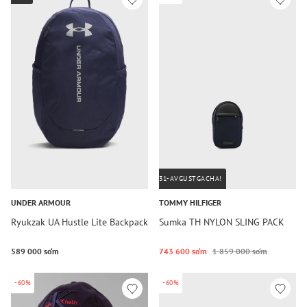
31-AVGUSTGACHA!
UNDER ARMOUR
TOMMY HILFIGER
Ryukzak UA Hustle Lite Backpack
Sumka TH NYLON SLING PACK
589 000 so‘m
743 600 so‘m
1 859 000 so‘m
-60%
-60%