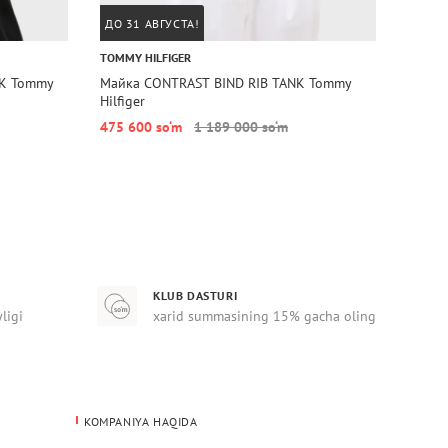
ДО 31 АВГУСТА!
ДО 31
TOMMY HILFIGER
TOMMY 
NK Tommy
Майка CONTRAST BIND RIB TANK Tommy
Майка
Hilfiger
Hilfige
475 600 so‘m
1 189 000 so‘m
475 6
KLUB DASTURI
yligi
xarid summasining 15% gacha oling
KOMPANIYA HAQIDA