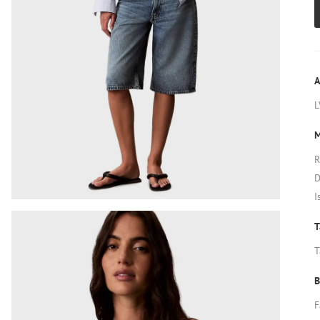
A
L
M
R
D
I
T
T
B
F