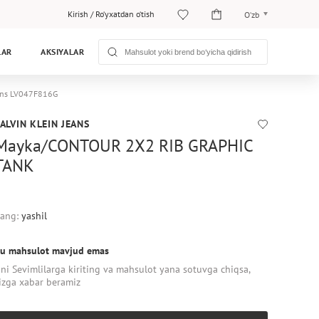
Kirish
/
Ro‘yxatdan o‘tish
O‘zb
O‘zb
LAR
AKSIYALAR
Рус
ans LV047F816G
ALVIN KLEIN JEANS
Mayka/CONTOUR 2X2 RIB GRAPHIC
TANK
ang:
yashil
u mahsulot mavjud emas
ni Sevimlilarga kiriting va mahsulot yana sotuvga chiqsa,
izga xabar beramiz