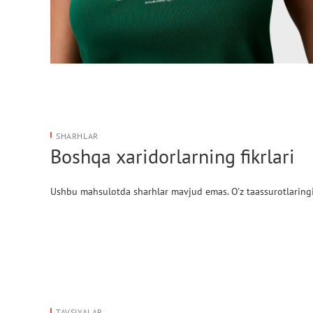
SHARHLAR
Boshqa xaridorlarning fikrlari
Ushbu mahsulotda sharhlar mavjud emas. O'z taassurotlaringi
TAVSIYALAR