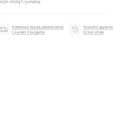
o'yin chizig'i: yumaloq
O‘zbekiston bo‘ylab yetkazib berish
Tovarlarni qaytarish
1 kundan 3 kungacha
10 kun ichida