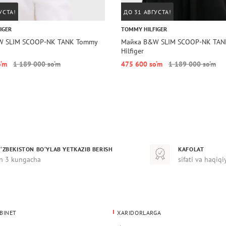
УСТА!
ДО 31 АВГУСТА!
IGER
TOMMY HILFIGER
W SLIM SCOOP-NK TANK Tommy
Майка B&W SLIM SCOOP-NK TA
Hilfiger
o‘m
1 189 000 so‘m
475 600 so‘m
1 189 000 so‘m
‘ZBEKISTON BO‘YLAB YETKAZIB BERISH
KAFOLAT
n 3 kungacha
sifati va haqiqi
BINET
XARIDORLARGA