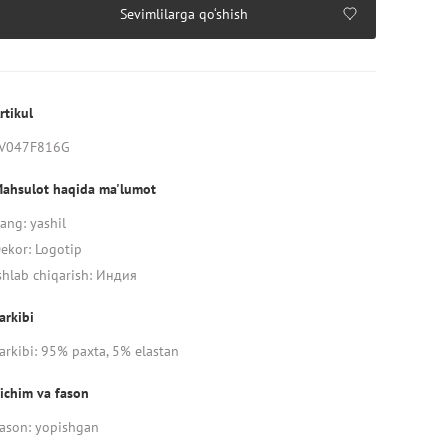
Sevimlilarga qo‘shish
rtikul
V047F816G
ahsulot haqida ma'lumot
ang: yashil
ekor: Logotip
shlab chiqarish: Индия
arkibi
arkibi: 95% paxta, 5% elastan
ichim va fason
ason: yopishgan