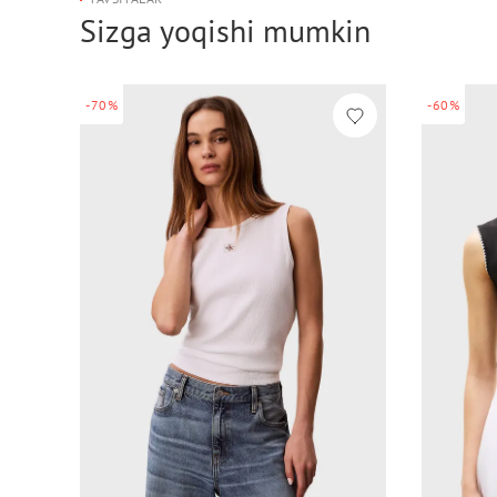
Sizga yoqishi mumkin
-70%
-60%