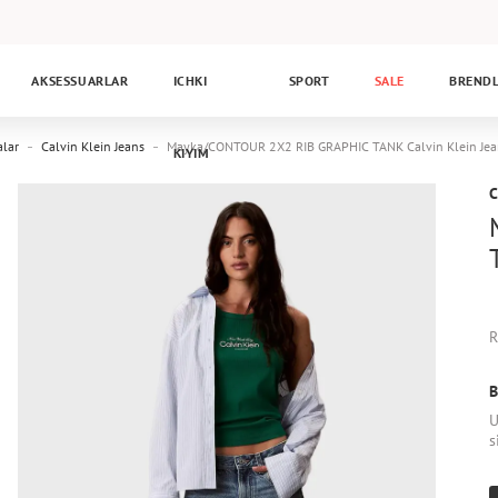
AKSESSUARLAR
ICHKI
SPORT
SALE
BREND
lar
Calvin Klein Jeans
Mayka/CONTOUR 2X2 RIB GRAPHIC TANK Calvin Klein Je
KIYIM
C
R
B
U
s