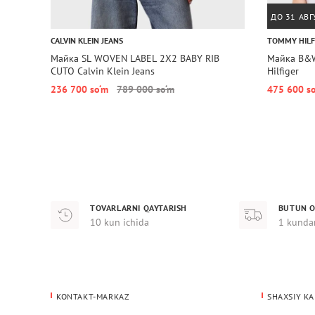
ДО 31 АВГ
CALVIN KLEIN JEANS
TOMMY HILF
Майка SL WOVEN LABEL 2X2 BABY RIB
Майка B&
CUTO Calvin Klein Jeans
Hilfiger
236 700 so‘m
789 000 so‘m
475 600 s
TOVARLARNI QAYTARISH
BUTUN O
10 kun ichida
1 kunda
KONTAKT-MARKAZ
SHAXSIY KA