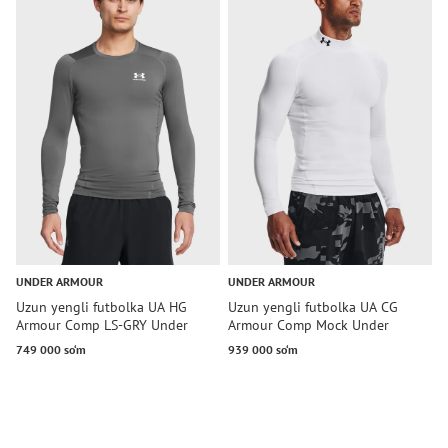
UNDER ARMOUR
UNDER ARMOUR
U
Uzun yengli futbolka UA HG
Uzun yengli futbolka UA CG
U
Armour Comp LS-GRY Under
Armour Comp Mock Under
A
Armour
Armour
749 000 so‘m
939 000 so‘m
7