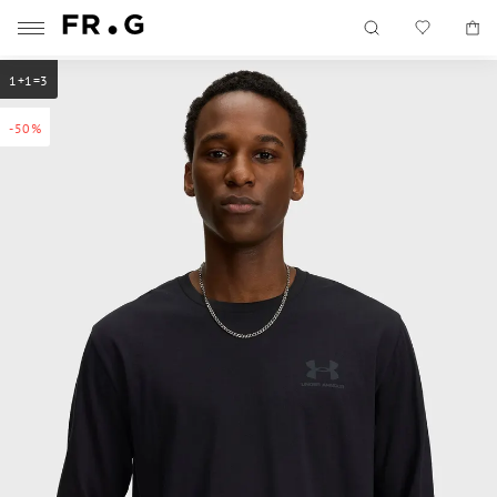
1+1=3
-50%