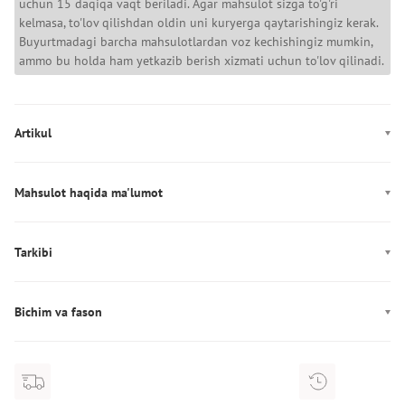
uchun 15 daqiqa vaqt beriladi. Agar mahsulot sizga to'g'ri
kelmasa, to'lov qilishdan oldin uni kuryerga qaytarishingiz kerak.
Buyurtmadagi barcha mahsulotlardan voz kechishingiz mumkin,
ammo bu holda ham yetkazib berish xizmati uchun to'lov qilinadi.
Artikul
1329585-002
Mahsulot haqida ma'lumot
Rang: qora
Dekor: Logotip
Tarkibi
Ishlab chiqarish: Turkiya
Tarkibi: 60% Хлопок/40% Полиэстер
Bo'yindan orqa tomonning o'rta choklari bo'ylab mahsulotning
uzunligi: M o‘lchami uchun - 71 sm
Bichim va fason
Bo'yin chizig'i: yumaloq