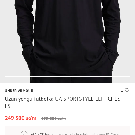
1
UNDER ARMOUR
Uzun yengli futbolka UA SPORTSTYLE LEFT CHEST
LS
249 500 so‘m
499 000 so‘m
+12 475 bonus
klub dasturi ishtirokchilari uchun FR Group