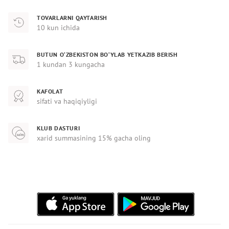
TOVARLARNI QAYTARISH
10 kun ichida
BUTUN O‘ZBEKISTON BO‘YLAB YETKAZIB BERISH
1 kundan 3 kungacha
KAFOLAT
sifati va haqiqiyligi
KLUB DASTURI
xarid summasining 15% gacha oling