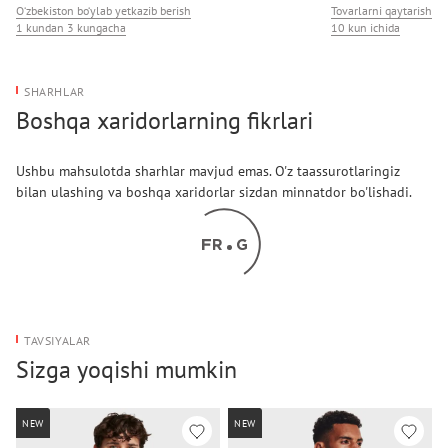
O‘zbekiston bo‘ylab yetkazib berish
Tovarlarni qaytarish
1 kundan 3 kungacha
10 kun ichida
SHARHLAR
Boshqa xaridorlarning fikrlari
Ushbu mahsulotda sharhlar mavjud emas. O'z taassurotlaringiz
bilan ulashing va boshqa xaridorlar sizdan minnatdor bo'lishadi.
TAVSIYALAR
Sizga yoqishi mumkin
NEW
NEW