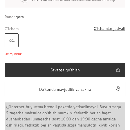
Rang:
qora
O‘lchamlar jadvali
O‘lcham
XXL
Oxirgi birlik
Savatga qo‘shish
Do‘konda mavjudlik va zaxira
ⓘInternet-buyurtma brendli paketda yetkazilmaydi. Buyurtmaga
5 tagacha mahsulot qo'shish mumkin. Yetkazib berish faqat
dushanbadan jumagacha, soat 10:00 dan 19:00 gacha amalga
oshiriladi. Yetkazib berish vaqtida sizga mahsulotni kiyib ko'rish