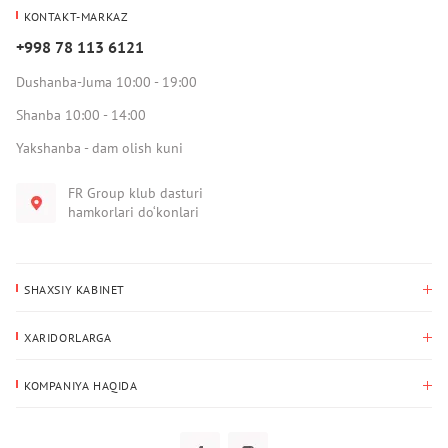
KONTAKT-MARKAZ
+998 78 113 6121
Dushanba-Juma 10:00 - 19:00
Shanba 10:00 - 14:00
Yakshanba - dam olish kuni
FR Group klub dasturi
hamkorlari do‘konlari
SHAXSIY KABINET
Xaridlar tarixi
XARIDORLARGA
Mening ma’lumotlarim
To‘lov va yetkazib berish
Yetkazib berish manzili
KOMPANIYA HAQIDA
Qaytarish
Biz haqimizda
Sevimlilar
Savol-javoblar