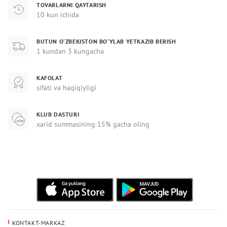
TOVARLARNI QAYTARISH
10 kun ichida
BUTUN O‘ZBEKISTON BO‘YLAB YETKAZIB BERISH
1 kundan 3 kungacha
KAFOLAT
sifati va haqiqiyligi
KLUB DASTURI
xarid summasining 15% gacha oling
KONTAKT-MARKAZ