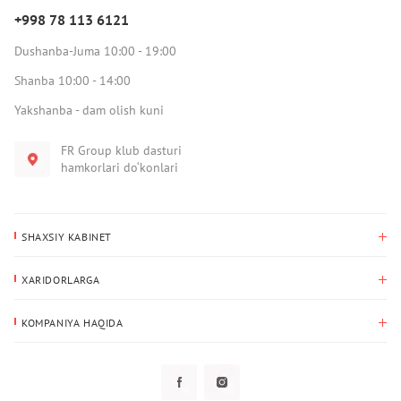
+998 78 113 6121
Dushanba-Juma 10:00 - 19:00
Shanba 10:00 - 14:00
Yakshanba - dam olish kuni
FR Group klub dasturi
hamkorlari do‘konlari
SHAXSIY KABINET
Xaridlar tarixi
XARIDORLARGA
Mening ma’lumotlarim
To‘lov va yetkazib berish
Yetkazib berish manzili
KOMPANIYA HAQIDA
Qaytarish
Biz haqimizda
Sevimlilar
Savol-javoblar
Maxfiylik siyosati
Klub dasturi
Klub dasturi