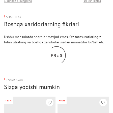
1 kundan 3 kungacha
10 kun ichida
SHARHLAR
Boshqa xaridorlarning fikrlari
Ushbu mahsulotda sharhlar mavjud emas. O'z taassurotlaringiz
bilan ulashing va boshqa xaridorlar sizdan minnatdor bo'lishadi.
TAVSIYALAR
Sizga yoqishi mumkin
-60%
-60%