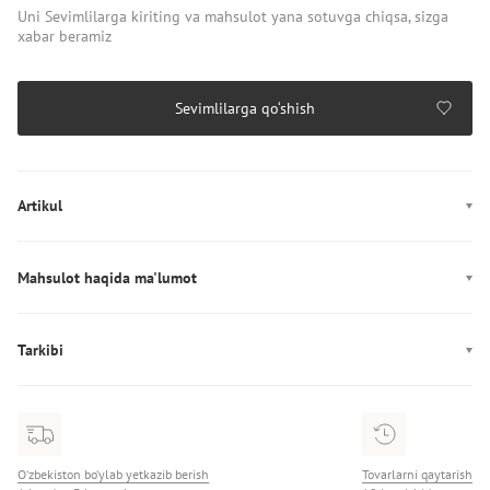
Uni Sevimlilarga kiriting va mahsulot yana sotuvga chiqsa, sizga
xabar beramiz
Sevimlilarga qo‘shish
Artikul
HW0HW03006
Mahsulot haqida ma'lumot
Rang: oq, qaymoqrang
Mahkamlagich: bog‘ichlar
Tarkibi
Ishlab chiqarish: Китай
Ichki bezak: 100% tekstil
Tagcharm balandligi: 5 sm
Tarkibi: 100% текстиль
Patak: 100% tekstil
Tagcharm: 100% rezina
O‘zbekiston bo‘ylab yetkazib berish
Tovarlarni qaytarish