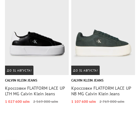
ДО 31 АВГУСТА!
ДО 31 АВГУСТА!
CALVIN KLEIN JEANS
CALVIN KLEIN JEANS
C
Кроссовки FLATFORM LACE UP
Кроссовки FLATFORM LACE UP
К
LTH MG Calvin Klein Jeans
NB MG Calvin Klein Jeans
L
1 027 600 so‘m
2 569 000 so‘m
1 107 600 so‘m
2 769 000 so‘m
1