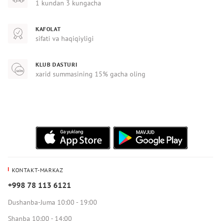
1 kundan 3 kungacha
KAFOLAT
sifati va haqiqiyligi
KLUB DASTURI
xarid summasining 15% gacha oling
KONTAKT-MARKAZ
+998 78 113 6121
Dushanba-Juma 10:00 - 19:00
Shanba 10:00 - 14:00