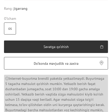
Rang:
jigarrang
O‘lcham
OS
Savatga qo‘shish
Do‘konda mavjudlik va zaxira
ⓘInternet-buyurtma brendli paketda yetkazilmaydi. Buyurtmaga
5 tagacha mahsulot qo'shish mumkin. Yetkazib berish faqat
dushanbadan jumagacha, soat 10:00 dan 19:00 gacha amalga
oshiriladi. Yetkazib berish vaqtida sizga mahsulotni kiyib ko'rish
uchun 15 daqiqa vaqt beriladi. Agar mahsulot sizga to'g'ri
kelmasa, to'lov qilishdan oldin uni kuryerga qaytarishingiz kerak.
Buyurtmadagi barcha mahsulotlardan voz kechishingiz mumkin,