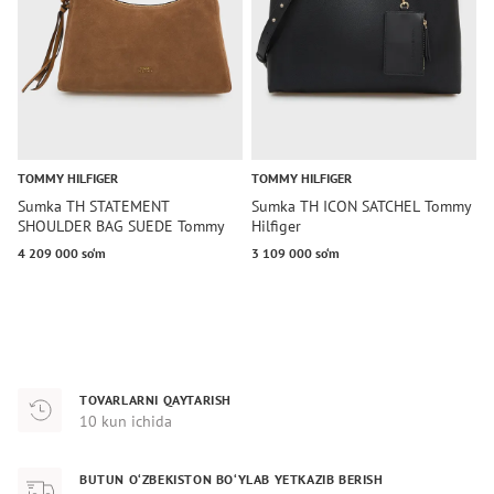
TOMMY HILFIGER
TOMMY HILFIGER
T
Sumka TH STATEMENT
Sumka TH ICON SATCHEL Tommy
H
SHOULDER BAG SUEDE Tommy
Hilfiger
J
Hilfiger
4 209 000 so‘m
3 109 000 so‘m
1
TOVARLARNI QAYTARISH
10 kun ichida
BUTUN O‘ZBEKISTON BO‘YLAB YETKAZIB BERISH