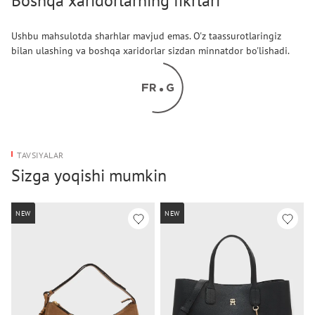
Boshqa xaridorlarning fikrlari
Ushbu mahsulotda sharhlar mavjud emas. O'z taassurotlaringiz
bilan ulashing va boshqa xaridorlar sizdan minnatdor bo'lishadi.
TAVSIYALAR
Sizga yoqishi mumkin
NEW
NEW