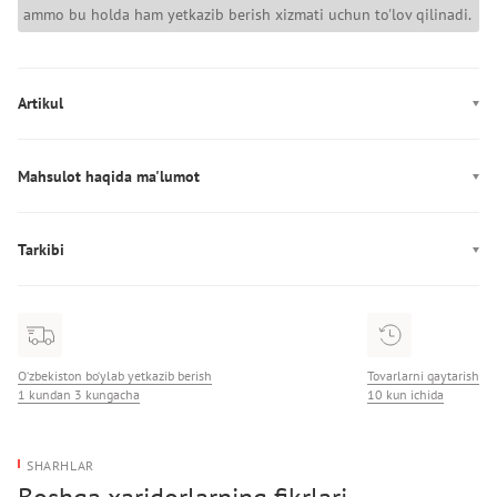
ammo bu holda ham yetkazib berish xizmati uchun to'lov qilinadi.
Artikul
AW0AW18288
Mahsulot haqida ma'lumot
Ishlab chiqarish: Камбоджа
Tarkibi
Tarkibi: 100% ПУ
O‘zbekiston bo‘ylab yetkazib berish
Tovarlarni qaytarish
1 kundan 3 kungacha
10 kun ichida
SHARHLAR