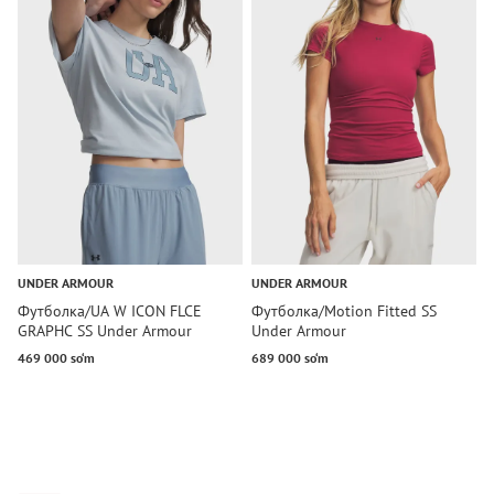
UNDER ARMOUR
UNDER ARMOUR
U
Футболка/UA W ICON FLCE
Футболка/Motion Fitted SS
Ф
GRAPHC SS Under Armour
Under Armour
U
469 000 so‘m
689 000 so‘m
1