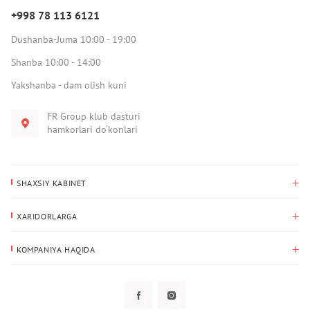
+998 78 113 6121
Dushanba-Juma 10:00 - 19:00
Shanba 10:00 - 14:00
Yakshanba - dam olish kuni
FR Group klub dasturi
hamkorlari do‘konlari
SHAXSIY KABINET
Xaridlar tarixi
XARIDORLARGA
Mening ma’lumotlarim
To‘lov va yetkazib berish
Yetkazib berish manzili
KOMPANIYA HAQIDA
Qaytarish
Biz haqimizda
Sevimlilar
Savol-javoblar
Maxfiylik siyosati
Klub dasturi
Klub dasturi