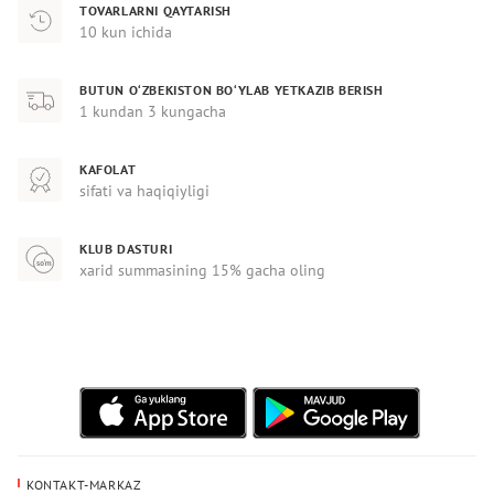
TOVARLARNI QAYTARISH
10 kun ichida
BUTUN O‘ZBEKISTON BO‘YLAB YETKAZIB BERISH
1 kundan 3 kungacha
KAFOLAT
sifati va haqiqiyligi
KLUB DASTURI
xarid summasining 15% gacha oling
KONTAKT-MARKAZ