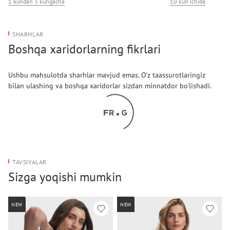
1 kundan 3 kungacha
10 kun ichida
SHARHLAR
Boshqa xaridorlarning fikrlari
Ushbu mahsulotda sharhlar mavjud emas. O'z taassurotlaringiz
bilan ulashing va boshqa xaridorlar sizdan minnatdor bo'lishadi.
TAVSIYALAR
Sizga yoqishi mumkin
NEW
NEW