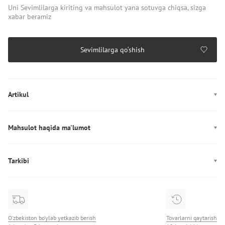
Uni Sevimlilarga kiriting va mahsulot yana sotuvga chiqsa, sizga
xabar beramiz
Sevimlilarga qo‘shish
Artikul
6009174-016
Mahsulot haqida ma'lumot
Dekor: Logotip
Ishlab chiqarish: Вьетнам
Tarkibi
Tarkibi: 94% poliester, 6% elastan
O‘zbekiston bo‘ylab yetkazib berish
Tovarlarni qaytarish