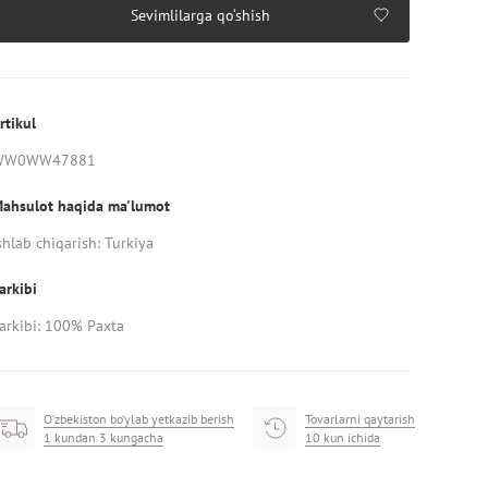
Sevimlilarga qo‘shish
rtikul
WW0WW47881
ahsulot haqida ma'lumot
shlab chiqarish: Turkiya
arkibi
arkibi: 100% Paxta
O‘zbekiston bo‘ylab yetkazib berish
Tovarlarni qaytarish
1 kundan 3 kungacha
10 kun ichida