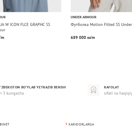
OUR
UNDER ARMOUR
UA W ICON FLCE GRAPHC SS
Футболка Motion Fitted SS Unde
our
o‘m
689 000 so‘m
‘ZBEKISTON BO‘YLAB YETKAZIB BERISH
KAFOLAT
n 3 kungacha
sifati va haqiqi
BINET
XARIDORLARGA