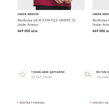
UNDER ARMOUR
UNDER ARM
Футболка UA W ICON FLCE GRAPHC SS
Футболка 
Under Armour
Under Arm
469 000 so‘m
469 000 s
TOVARLARNI QAYTARISH
BUTUN O
10 kun ichida
1 kunda
KONTAKT-MARKAZ
SHAXSIY KA