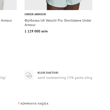
UNDER ARMOUR
UNDER
r Armour
Футболка UA Velociti Pro Shortsleeve Under
Футбо
Armour
1 129 000 so‘m
629 0
KLUB DASTURI
yligi
xarid summasining 15% gacha oling
KOMPANIYA HAQIDA