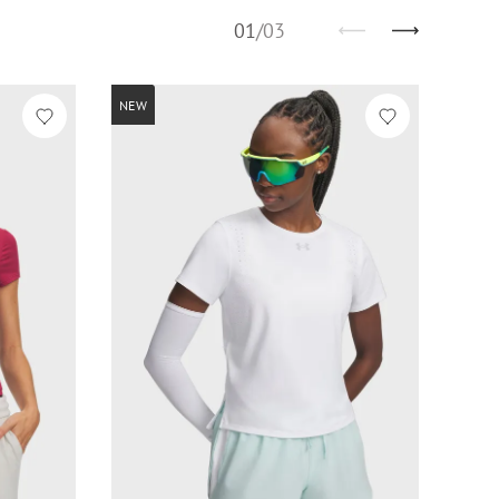
01
/
03
NEW
NEW