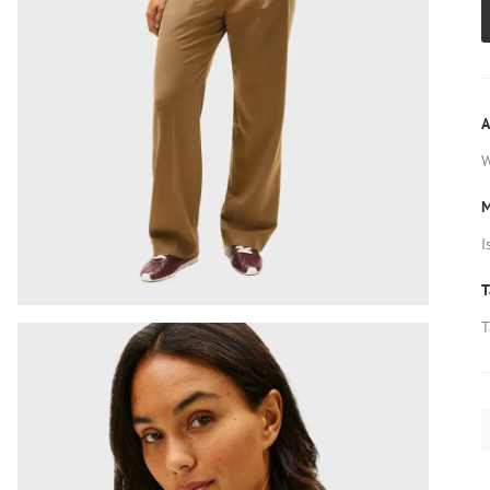
A
M
I
T
T