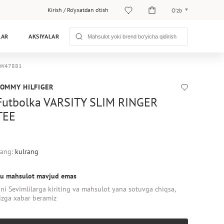
Kirish
/
Ro‘yxatdan o‘tish
O‘zb
O‘zb
LAR
AKSIYALAR
Рус
0WW47881
TOMMY HILFIGER
Futbolka VARSITY SLIM RINGER
TEE
ang:
kulrang
u mahsulot mavjud emas
ni Sevimlilarga kiriting va mahsulot yana sotuvga chiqsa,
izga xabar beramiz