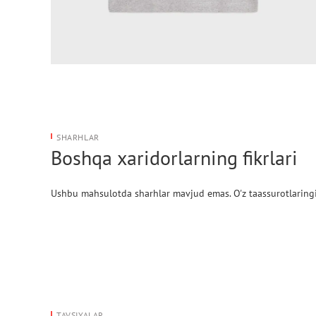
SHARHLAR
Boshqa xaridorlarning fikrlari
Ushbu mahsulotda sharhlar mavjud emas. O'z taassurotlaringi
TAVSIYALAR