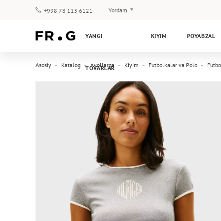
Yordam
+998 78 113 6121
To‘lov va yetkazib berish
YANGI
KIYIM
POYABZAL
Savol-javoblar
Klub dasturi
Asosiy
Katalog
Ayollarga
Kiyim
Futbolkalar va Polo
Futbo
TOVARLAR
Kafolat