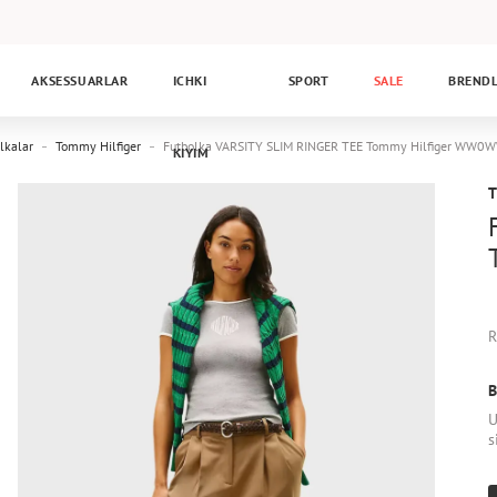
AKSESSUARLAR
ICHKI
SPORT
SALE
BREND
lkalar
Tommy Hilfiger
Futbolka VARSITY SLIM RINGER TEE Tommy Hilfiger WW
KIYIM
R
B
U
s