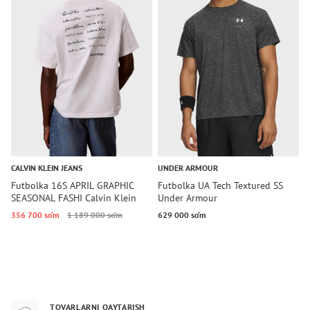
CALVIN KLEIN JEANS
UNDER ARMOUR
T
Futbolka 16S APRIL GRAPHIC
Futbolka UA Tech Textured SS
F
SEASONAL FASHI Calvin Klein
Under Armour
T
Jeans
356 700 so‘m
1 189 000 so‘m
629 000 so‘m
1
TOVARLARNI QAYTARISH