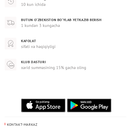
10 kun ichida
BUTUN O‘ZBEKISTON BO‘YLAB YETKAZIB BERISH
1 kundan 3 kungacha
KAFOLAT
sifati va haqiqiyligi
KLUB DASTURI
xarid summasining 15% gacha oling
KONTAKT-MARKAZ