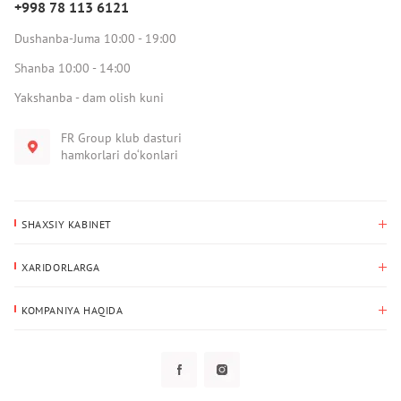
+998 78 113 6121
Dushanba-Juma 10:00 - 19:00
Shanba 10:00 - 14:00
Yakshanba - dam olish kuni
FR Group klub dasturi
hamkorlari do‘konlari
SHAXSIY KABINET
Xaridlar tarixi
XARIDORLARGA
Mening ma’lumotlarim
To‘lov va yetkazib berish
Yetkazib berish manzili
KOMPANIYA HAQIDA
Qaytarish
Biz haqimizda
Sevimlilar
Savol-javoblar
Maxfiylik siyosati
Klub dasturi
Klub dasturi
Yangiliklar
Tarqatmalar