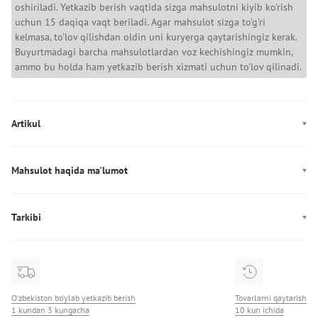
oshiriladi. Yetkazib berish vaqtida sizga mahsulotni kiyib ko'rish
uchun 15 daqiqa vaqt beriladi. Agar mahsulot sizga to'g'ri
kelmasa, to'lov qilishdan oldin uni kuryerga qaytarishingiz kerak.
Buyurtmadagi barcha mahsulotlardan voz kechishingiz mumkin,
ammo bu holda ham yetkazib berish xizmati uchun to'lov qilinadi.
Artikul
MW0MW11797
Mahsulot haqida ma'lumot
Ishlab chiqarish: Turkiya
Tarkibi
Tarkibi: 100% Paxta
O‘zbekiston bo‘ylab yetkazib berish
Tovarlarni qaytarish
1 kundan 3 kungacha
10 kun ichida