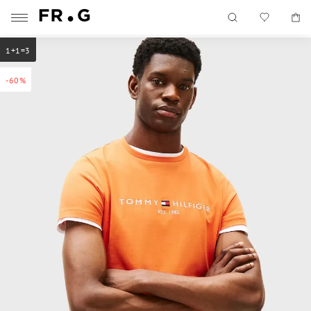
1+1=3
-60%