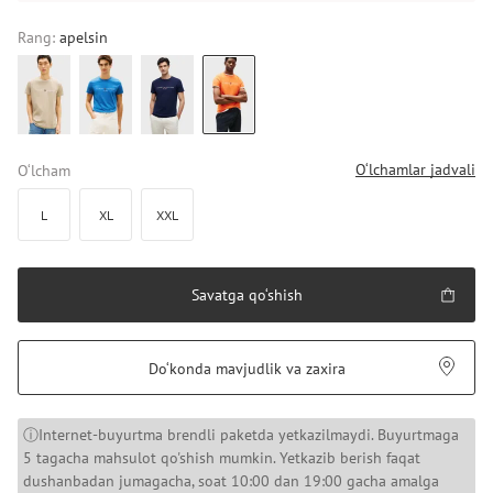
Rang:
apelsin
O‘lchamlar jadvali
O‘lcham
L
XL
XXL
Savatga qo‘shish
Do‘konda mavjudlik va zaxira
ⓘInternet-buyurtma brendli paketda yetkazilmaydi. Buyurtmaga
5 tagacha mahsulot qo'shish mumkin. Yetkazib berish faqat
dushanbadan jumagacha, soat 10:00 dan 19:00 gacha amalga