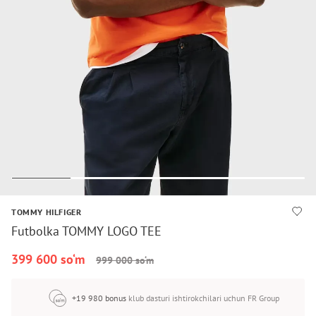
TOMMY HILFIGER
Futbolka TOMMY LOGO TEE
399 600 so‘m
999 000 so‘m
+19 980 bonus
klub dasturi ishtirokchilari uchun FR Group