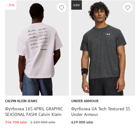
-70%
NEW
CALVIN KLEIN JEANS
UNDER ARMOUR
T
Футболка 16S APRIL GRAPHIC
Футболка UA Tech Textured SS
Ф
SEASONAL FASHI Calvin Klein
Under Armour
T
Jeans
356 700 so‘m
1 189 000 so‘m
629 000 so‘m
1