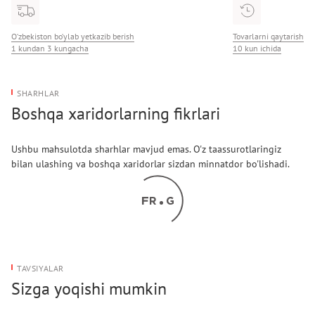
O‘zbekiston bo‘ylab yetkazib berish
Tovarlarni qaytarish
1 kundan 3 kungacha
10 kun ichida
SHARHLAR
Boshqa xaridorlarning fikrlari
Ushbu mahsulotda sharhlar mavjud emas. O'z taassurotlaringiz
bilan ulashing va boshqa xaridorlar sizdan minnatdor bo'lishadi.
TAVSIYALAR
Sizga yoqishi mumkin