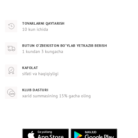
TOVARLARNI QAYTARISH
10 kun ichida
BUTUN O‘ZBEKISTON BO‘YLAB YETKAZIB BERISH
1 kundan 3 kungacha
KAFOLAT
sifati va haqiqiyligi
KLUB DASTURI
xarid summasining 15% gacha oling