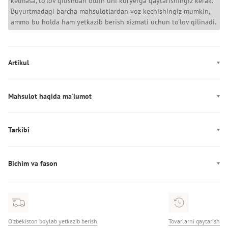
kelmasa, to'lov qilishdan oldin uni kuryerga qaytarishingiz kerak.
Buyurtmadagi barcha mahsulotlardan voz kechishingiz mumkin,
ammo bu holda ham yetkazib berish xizmati uchun to'lov qilinadi.
Artikul
WW0WW47819
Mahsulot haqida ma'lumot
Rang: havorang
Mahkamlagich: Tugmalar
Tarkibi
Dekor: Logotip
Tarkibi: 100% Paxta
Ishlab chiqarish: Turkiya
Bichim va fason
Fason: to‘g‘ri
Bo'yin chizig'i: yumaloq
O‘zbekiston bo‘ylab yetkazib berish
Tovarlarni qaytarish