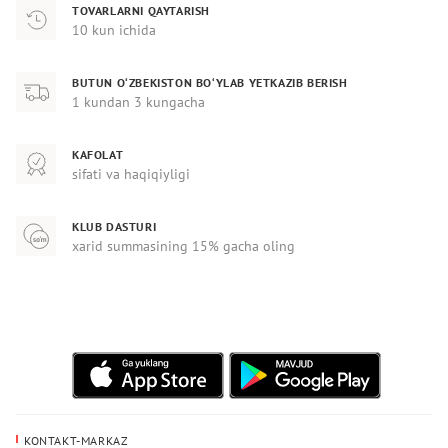
TOVARLARNI QAYTARISH
10 kun ichida
BUTUN O‘ZBEKISTON BO‘YLAB YETKAZIB BERISH
1 kundan 3 kungacha
KAFOLAT
sifati va haqiqiyligi
KLUB DASTURI
xarid summasining 15% gacha oling
KONTAKT-MARKAZ