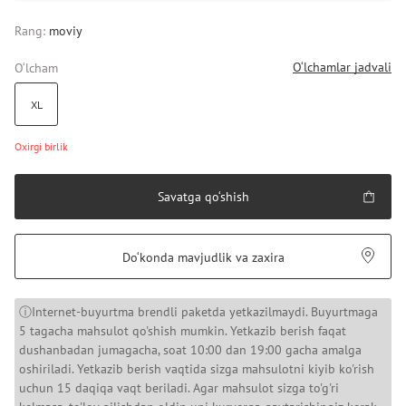
Rang:
moviy
O‘lchamlar jadvali
O‘lcham
XL
Oxirgi birlik
Savatga qo‘shish
Do‘konda mavjudlik va zaxira
ⓘInternet-buyurtma brendli paketda yetkazilmaydi. Buyurtmaga
5 tagacha mahsulot qo'shish mumkin. Yetkazib berish faqat
dushanbadan jumagacha, soat 10:00 dan 19:00 gacha amalga
oshiriladi. Yetkazib berish vaqtida sizga mahsulotni kiyib ko'rish
uchun 15 daqiqa vaqt beriladi. Agar mahsulot sizga to'g'ri