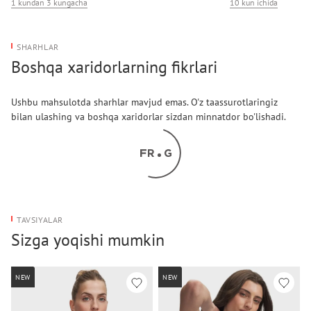
1 kundan 3 kungacha
10 kun ichida
SHARHLAR
Boshqa xaridorlarning fikrlari
Ushbu mahsulotda sharhlar mavjud emas. O'z taassurotlaringiz
bilan ulashing va boshqa xaridorlar sizdan minnatdor bo'lishadi.
TAVSIYALAR
Sizga yoqishi mumkin
NEW
NEW