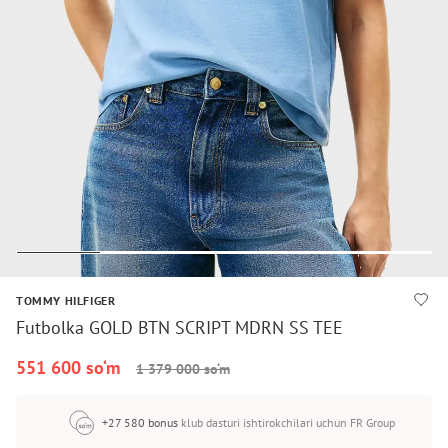
TOMMY HILFIGER
Futbolka GOLD BTN SCRIPT MDRN SS TEE
551 600 so‘m
1 379 000 so‘m
+27 580 bonus
klub dasturi ishtirokchilari uchun FR Group