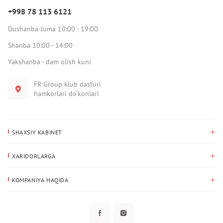
+998 78 113 6121
Dushanba-Juma 10:00 - 19:00
Shanba 10:00 - 14:00
Yakshanba - dam olish kuni
FR Group klub dasturi
hamkorlari do‘konlari
SHAXSIY KABINET
Xaridlar tarixi
XARIDORLARGA
Mening ma’lumotlarim
To‘lov va yetkazib berish
Yetkazib berish manzili
KOMPANIYA HAQIDA
Qaytarish
Biz haqimizda
Sevimlilar
Savol-javoblar
Maxfiylik siyosati
Klub dasturi
Klub dasturi