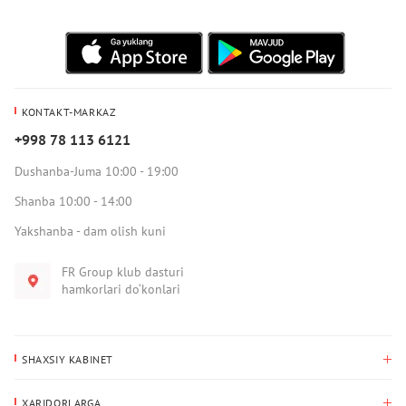
KONTAKT-MARKAZ
+998 78 113 6121
Dushanba-Juma 10:00 - 19:00
Shanba 10:00 - 14:00
Yakshanba - dam olish kuni
FR Group klub dasturi
hamkorlari do‘konlari
SHAXSIY KABINET
Xaridlar tarixi
XARIDORLARGA