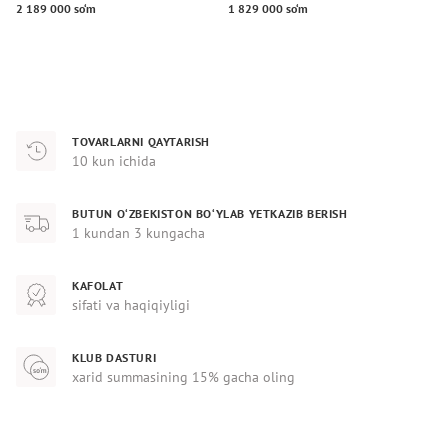
2 189 000 so‘m
1 829 000 so‘m
2
TOVARLARNI QAYTARISH
10 kun ichida
BUTUN O‘ZBEKISTON BO‘YLAB YETKAZIB BERISH
1 kundan 3 kungacha
KAFOLAT
sifati va haqiqiyligi
KLUB DASTURI
xarid summasining 15% gacha oling