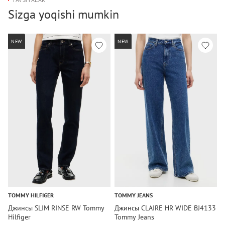
Sizga yoqishi mumkin
NEW
NEW
TOMMY HILFIGER
TOMMY JEANS
T
Джинсы SLIM RINSE RW Tommy
Джинсы CLAIRE HR WIDE BJ4133
Д
Hilfiger
Tommy Jeans
R