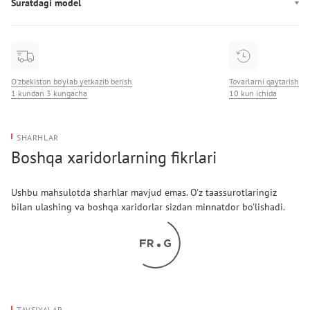
Suratdagi model
Bo’y: 178 sm
O‘zbekiston bo‘ylab yetkazib berish
Tovarlarni qaytarish
1 kundan 3 kungacha
10 kun ichida
SHARHLAR
Boshqa xaridorlarning fikrlari
Ushbu mahsulotda sharhlar mavjud emas. O'z taassurotlaringiz
bilan ulashing va boshqa xaridorlar sizdan minnatdor bo'lishadi.
TAVSIYALAR