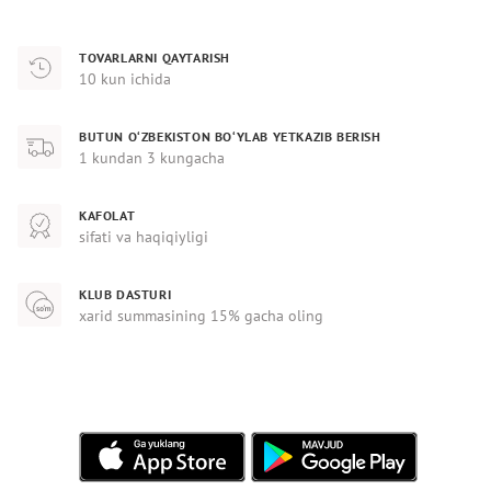
TOVARLARNI QAYTARISH
10 kun ichida
BUTUN O‘ZBEKISTON BO‘YLAB YETKAZIB BERISH
1 kundan 3 kungacha
KAFOLAT
sifati va haqiqiyligi
KLUB DASTURI
xarid summasining 15% gacha oling