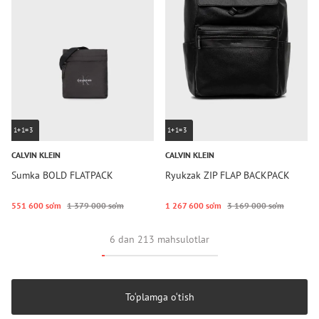
1+1=3
1+1=3
CALVIN KLEIN
CALVIN KLEIN
Sumka BOLD FLATPACK
Ryukzak ZIP FLAP BACKPACK
551 600 so‘m
1 379 000 so‘m
1 267 600 so‘m
3 169 000 so‘m
6 dan 213 mahsulotlar
To‘plamga o‘tish