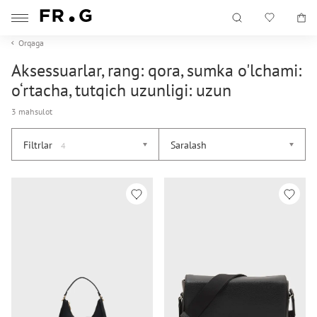
Orqaga
Aksessuarlar, rang: qora, sumka o'lchami:
o‘rtacha, tutqich uzunligi: uzun
3 mahsulot
Filtrlar
Saralash
4