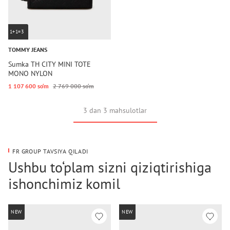
1+1=3
TOMMY JEANS
Sumka TH CITY MINI TOTE
MONO NYLON
1 107 600 so‘m
2 769 000 so‘m
3 dan 3 mahsulotlar
FR GROUP TAVSIYA QILADI
Ushbu to‘plam sizni qiziqtirishiga
ishonchimiz komil
NEW
NEW