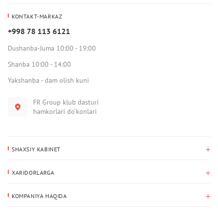
KONTAKT-MARKAZ
+998 78 113 6121
Dushanba-Juma 10:00 - 19:00
Shanba 10:00 - 14:00
Yakshanba - dam olish kuni
FR Group klub dasturi
hamkorlari do‘konlari
SHAXSIY KABINET
Xaridlar tarixi
XARIDORLARGA
Mening ma’lumotlarim
To‘lov va yetkazib berish
Yetkazib berish manzili
KOMPANIYA HAQIDA
Qaytarish
Biz haqimizda
Sevimlilar