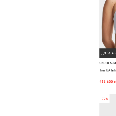
ДО 31 АВ
UNDER AR
Топ UA Inf
431 600 с
-70%