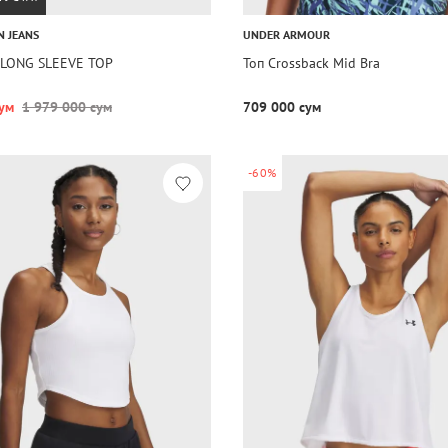
N JEANS
UNDER ARMOUR
 LONG SLEEVE TOP
Топ Crossback Mid Bra
ум
1 979 000 сум
709 000 сум
-60%