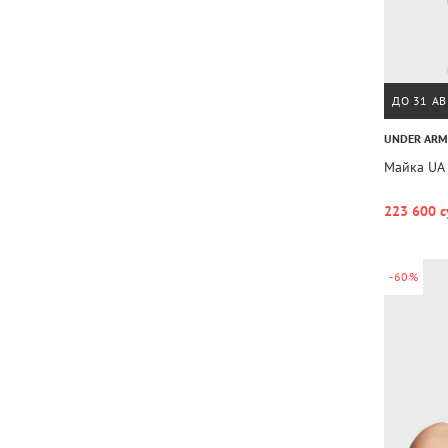
ДО 31 АВ
UNDER AR
Майка UA 
223 600 с
-60%