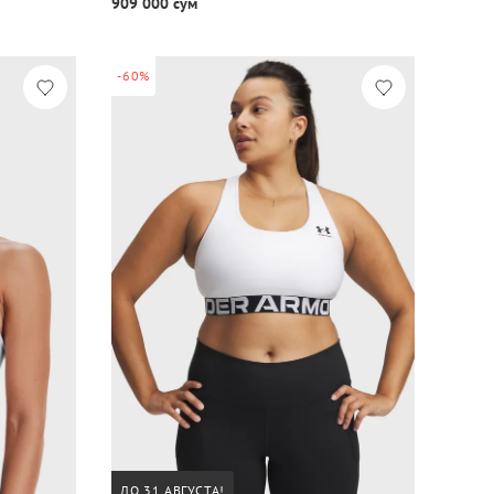
909 000 сум
-60%
ДО 31 АВГУСТА!