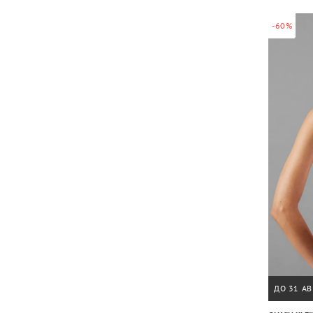
-60%
ДО 31 АВ