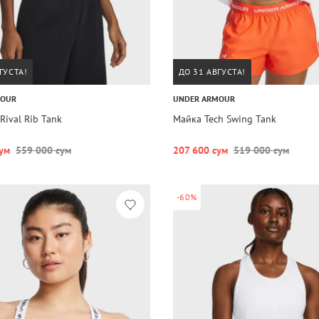
ГУСТА!
ДО 31 АВГУСТА!
MOUR
UNDER ARMOUR
Rival Rib Tank
Майка Tech Swing Tank
ум
559 000 сум
207 600 сум
519 000 сум
-60%