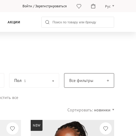
Войти
/
Зарегистрироваться
Рус
O‘zb
АКЦИИ
Рус
Пол
Все фильтры
1
стить все
Сортировать:
новинки
NEW