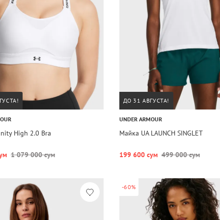
ГУСТА!
ДО 31 АВГУСТА!
MOUR
UNDER ARMOUR
inity High 2.0 Bra
Майка UA LAUNCH SINGLET
ум
1 079 000 сум
199 600 сум
499 000 сум
-60%