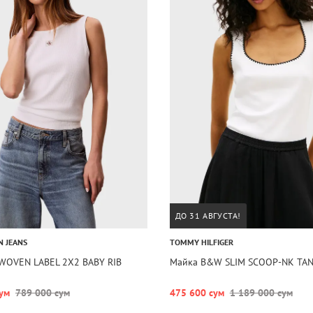
ДО 31 АВГУСТА!
N JEANS
TOMMY HILFIGER
 WOVEN LABEL 2X2 BABY RIB
Майка B&W SLIM SCOOP-NK TA
ум
789 000 сум
475 600 сум
1 189 000 сум