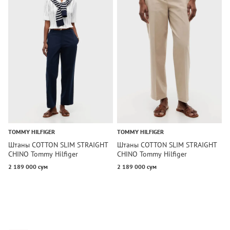
TOMMY HILFIGER
TOMMY HILFIGER
T
Штаны COTTON SLIM STRAIGHT
Штаны COTTON SLIM STRAIGHT
Ш
CHINO Tommy Hilfiger
CHINO Tommy Hilfiger
P
2 189 000 сум
2 189 000 сум
2