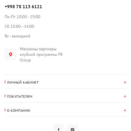
+998 78 113 6121
Пн-Пт 10:00 - 19:00
Сб 10:00 - 14:00
Вс - выходной
Магазины партнеры
клубной программы FR
Group
ЛИЧНЫЙ КАБИНЕТ
История покупок
ПОКУПАТЕЛЯМ
Мои данные
Оплата и доставка
Адрес для доставки
О КОМПАНИИ
Возврат
О нас
Избранное
Вопросы и ответы
Политика конфиденциальности
Клубная программа