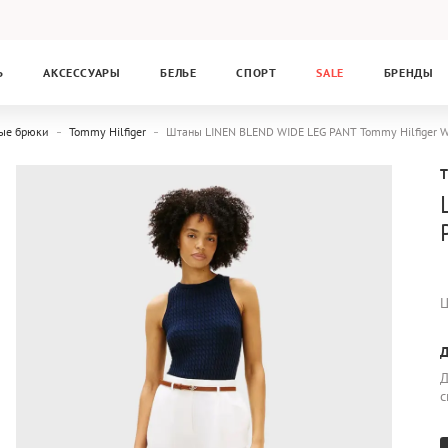
Ь
АКСЕССУАРЫ
БЕЛЬЕ
СПОРТ
SALE
БРЕНДЫ
ые брюки
Tommy Hilfiger
Штаны LINEN BLEND WIDE LEG PANT Tommy Hilfige
Ц
Д
Д
с