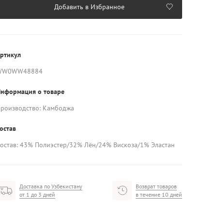
Добавить в Избранное
ртикул
WW0WW48884
нформация о товаре
роизводство: Камбоджа
остав
остав: 43% Полиэстер/32% Лён/24% Вискоза/1% Эластан
Доставка по Узбекистану
Возврат товаров
от 1 до 3 дней
в течение 10 дней