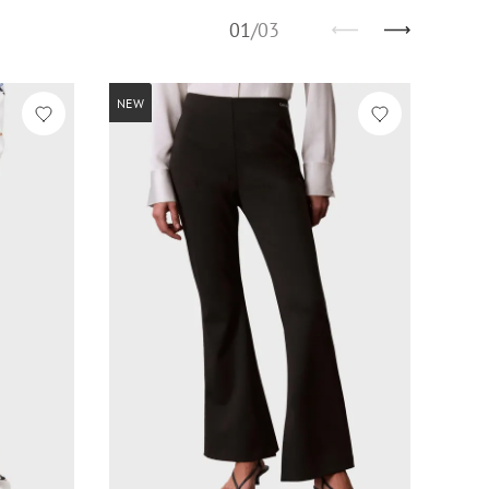
01
/
03
NEW
-60%