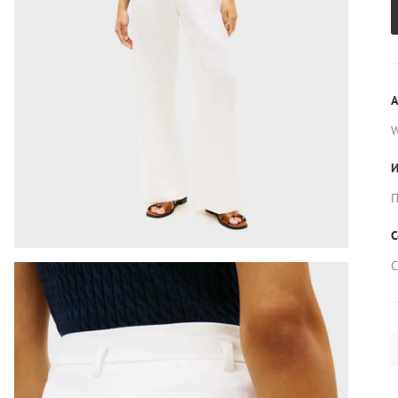
А
И
П
С
С