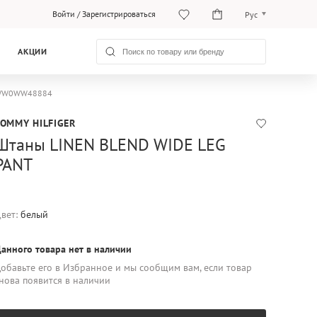
Войти
/
Зарегистрироваться
Рус
O‘zb
АКЦИИ
Рус
r WW0WW48884
TOMMY HILFIGER
Штаны LINEN BLEND WIDE LEG
PANT
вет:
белый
анного товара нет в наличии
обавьте его в Избранное и мы сообщим вам, если товар
нова появится в наличии