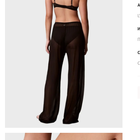
А
L
И
П
С
С