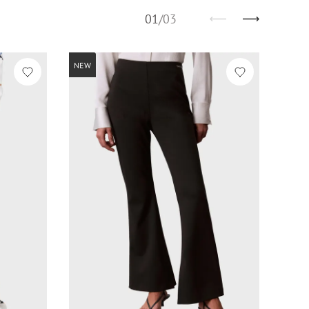
01
/
03
NEW
-60%