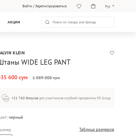
Войти
/
Зарегистрироваться
Рус
O‘zb
АКЦИИ
Рус
ALVIN KLEIN
Штаны WIDE LEG PANT
435 600 сум
1 089 000 сум
+21 780 бонусов
для участников клубной программы FR Group
вет:
черный
Таблица размеров
азмер