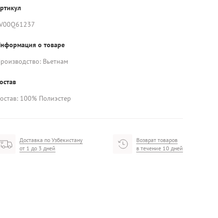
ртикул
V00Q61237
нформация о товаре
роизводство: Вьетнам
остав
остав: 100% Полиэстер
Доставка по Узбекистану
Возврат товаров
от 1 до 3 дней
в течение 10 дней