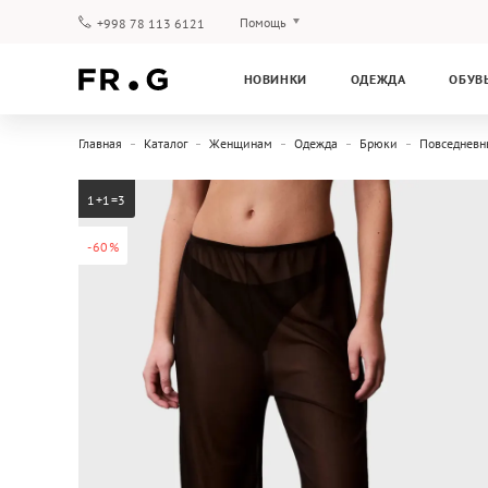
Помощь
+998 78 113 6121
Оплата и доставка
НОВИНКИ
ОДЕЖДА
ОБУВ
Вопросы и ответы
Клубная программа
Главная
Каталог
Женщинам
Одежда
Брюки
Повседневн
Гарантия
1+1=3
-60%