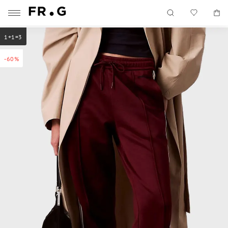
1+1=3
-60%