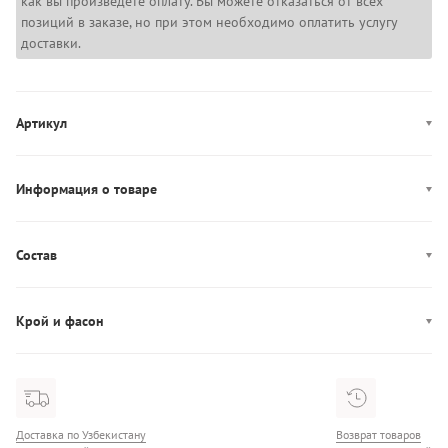
как вы произведете оплату. Вы можете отказаться от всех
позиций в заказе, но при этом необходимо оплатить услугу
доставки.
Артикул
LV144C239G
Информация о товаре
Цвет: бордовый
Застежка: эластичный пояс, завязки
Состав
Декор: логотип, лампасы
Состав: 57% Хлопок/43% Полиэстер
Производство: Вьетнам
Крой и фасон
Карманы: три кармана
Фасон: прямой
Посадка: высокая посадка
Доставка по Узбекистану
Возврат товаров