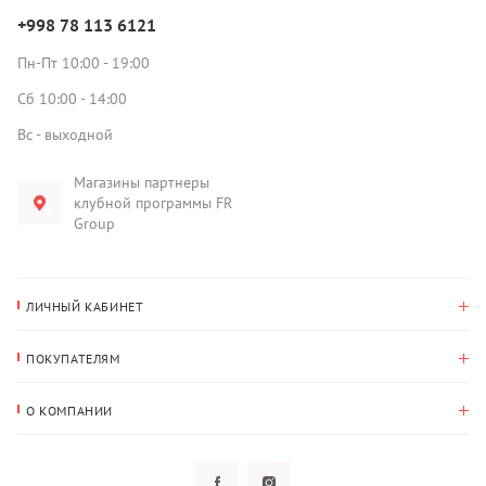
+998 78 113 6121
Пн-Пт 10:00 - 19:00
Сб 10:00 - 14:00
Вс - выходной
Магазины партнеры
клубной программы FR
Group
ЛИЧНЫЙ КАБИНЕТ
История покупок
ПОКУПАТЕЛЯМ
Мои данные
Оплата и доставка
Адрес для доставки
О КОМПАНИИ
Возврат
О нас
Избранное
Вопросы и ответы
Политика конфиденциальности
Клубная программа