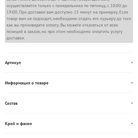
осуществляется только с понедельника по пятницу, с 10:00 до
19:00. При доставке вам доступно 15 минут на примерку. Если
товар вам не подходит, необходимо отдать его курьеру до того
как вы произведете оплату. Вы можете отказаться от всех
позиций в заказе, но при этом необходимо оплатить услугу
доставки.
Артикул
WW0WW49467
Информация о товаре
Цвет: темно-синий
Застежка: эластичный пояс
Состав
Декор: логотип
Состав: 100% Хлопок
Производство: Бангладеш
Крой и фасон
Карманы: два кармана
Фасон: джоггеры