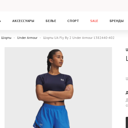
Ь
АКСЕССУАРЫ
БЕЛЬЕ
СПОРТ
SALE
БРЕНДЫ
Шорты
Under Armour
Шорты UA Fly By 2 Under Armour 1382440-402
Ц
Д
Д
с