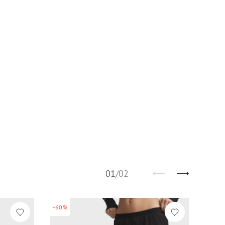
01
/
02
-60%
-60%