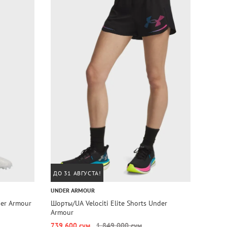
ДО 31 АВГУСТА!
ДО 31
UNDER ARMOUR
UNDER
der Armour
Шорты/UA Velociti Elite Shorts Under
Шорты
Armour
739 600 сум
1 849 000 сум
259 6