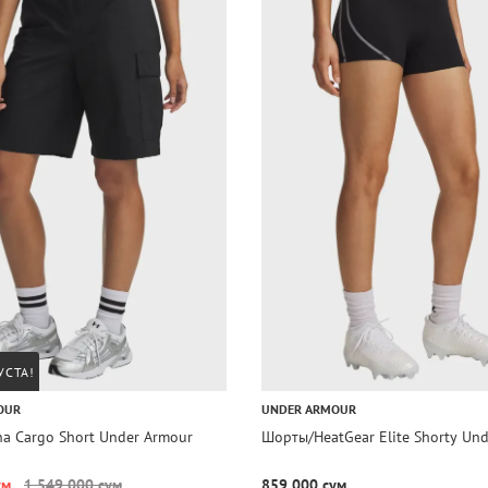
УСТА!
OUR
UNDER ARMOUR
a Cargo Short Under Armour
Шорты/HeatGear Elite Shorty Un
ум
1 549 000 сум
859 000 сум