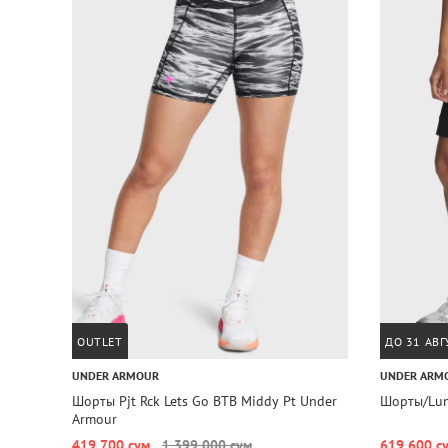
OUTLET
ДО 31 АВГ
UNDER ARMOUR
UNDER ARM
Шорты Pjt Rck Lets Go BTB Middy Pt Under
Шорты/Lun
Armour
419 700 сум
1 399 000 сум
619 600 с