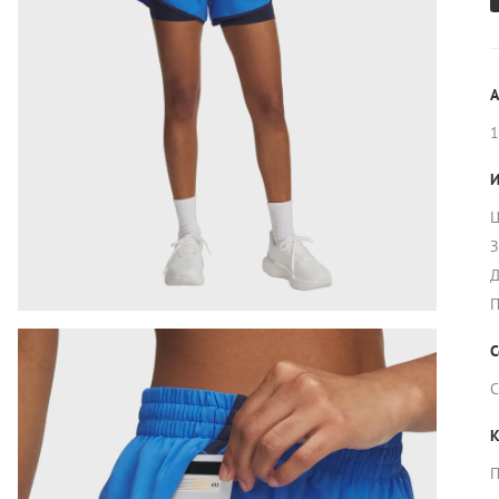
А
1
И
Ц
З
Д
П
С
С
К
П