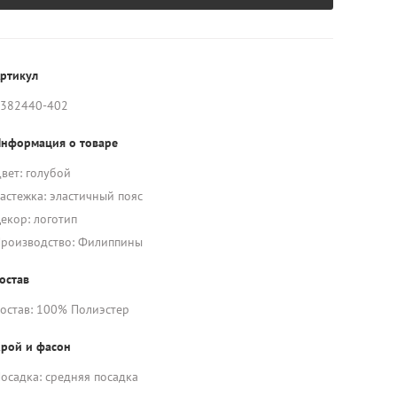
ртикул
382440-402
нформация о товаре
вет: голубой
астежка: эластичный пояс
екор: логотип
роизводство: Филиппины
остав
остав: 100% Полиэстер
рой и фасон
осадка: средняя посадка