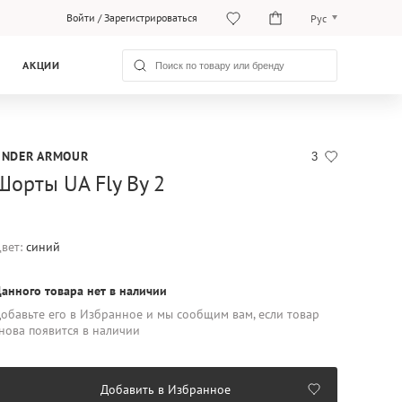
Войти
/
Зарегистрироваться
Рус
O‘zb
АКЦИИ
Рус
UNDER ARMOUR
3
Шорты UA Fly By 2
вет:
синий
анного товара нет в наличии
обавьте его в Избранное и мы сообщим вам, если товар
нова появится в наличии
Добавить в Избранное