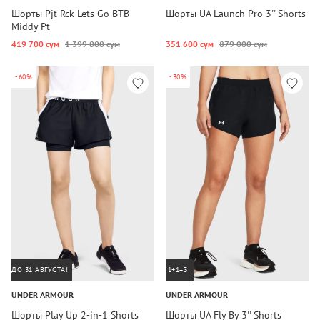
Шорты Pjt Rck Lets Go BTB
Шорты UA Launch Pro 3'' Shorts
Middy Pt
419 700 сум
1 399 000 сум
351 600 сум
879 000 сум
-60%
-30%
ДО 31 АВГУСТА!
1+1=3
UNDER ARMOUR
UNDER ARMOUR
Шорты Play Up 2-in-1 Shorts
Шорты UA Fly By 3'' Shorts