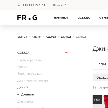
Помощь
+998 78 113 6121
Оплата и доставка
НОВИНКИ
ОДЕЖДА
ОБУВ
Вопросы и ответы
Клубная программа
Гарантия
Главная
Каталог
Одежда
Джинсы
Джинсы
Джинс
ОДЕЖДА
Блузы и рубашки
Бренд
Брюки
Верхняя одежда
Одежд
Джемперы и свитеры
Джинсы
12 товаро
Джинсы
NEW
Для пляжа