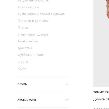
Кардиганы и кофты
Комбинезоны
Купальники и пляжная одежда
Пиджаки и костюмы
Платья
Спортивная одежда
Топы и майки
Трикотаж
Футболки и поло
Шорты
Юбки
ОБУВЬ
TOMMY JEA
Джинсы S
АКСЕССУАРЫ