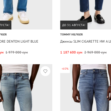
ГУСТА!
ДО 31 АВГУСТА!
FIGER
TOMMY HILFIGER
ORE DENTON LIGHT BLUE
Джинсы SLIM CIGARETTE HW A L
ум
1 979 000 сум
1 187 600 сум
2 969 000 сум
-60%