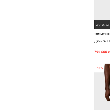
ДО 31 АВ
TOMMY HIL
Джинсы C
791 600 с
-60%