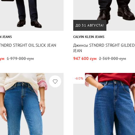
ДО 31 АВГУСТА!
N JEANS
CALVIN KLEIN JEANS
TNDRD STRGHT OIL SLICK JEAN
Джинсы STNDRD STRGHT GILDED
JEAN
ум
1 979 000 сум
947 600 сум
2 369 000 сум
-60%