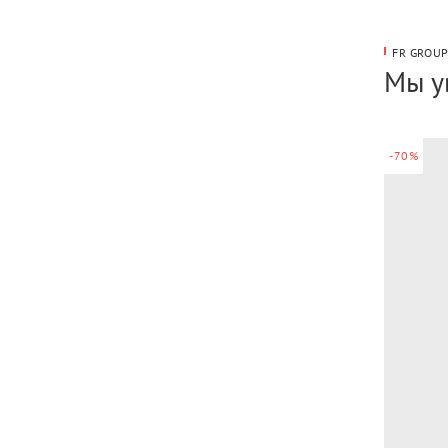
FR GROU
Мы у
-70%