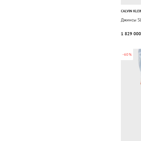
CALVIN KLEI
Джинсы S
1 829 000
-60%