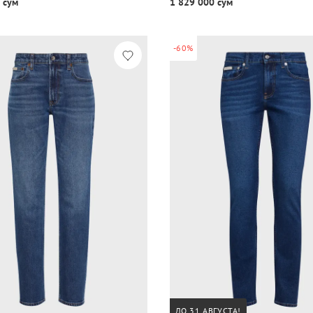
 сум
1 829 000 сум
-60%
ДО 31 АВГУСТА!