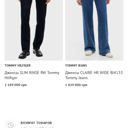
TOMMY HILFIGER
TOMMY JEANS
T
Джинсы SLIM RINSE RW Tommy
Джинсы CLAIRE HR WIDE BJ4133
Д
Hilfiger
Tommy Jeans
R
2 189 000 сум
1 829 000 сум
2
ВОЗВРАТ ТОВАРОВ