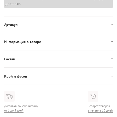
доставки.
Артикул
WW0WW47153
Информация о товаре
Цвет: темно-синий
Застежка: пуговица, молния
Состав
Декор: патч-лого
Состав: 69% Хлопок/30% Хлопок/1% Эластан
Производство: Турция
Крой и фасон
Карманы: пять карманов
Фасон: Slim
Посадка: средняя посадка
Доставка по Узбекистану
Возврат товаров
от 1 до 3 дней
в течение 10 дней