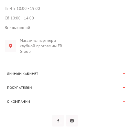
Пн-Пт 10:00 - 19:00
Сб 10:00 - 14:00
Вс - выходной
Магазины партнеры
клубной программы FR
Group
ЛИЧНЫЙ КАБИНЕТ
История покупок
ПОКУПАТЕЛЯМ
Мои данные
Оплата и доставка
Адрес для доставки
О КОМПАНИИ
Возврат
О нас
Избранное
Вопросы и ответы
Политика конфиденциальности
Клубная программа
Клубная программа
Новости