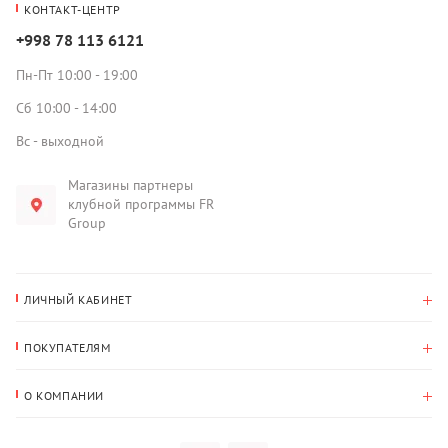
КОНТАКТ-ЦЕНТР
+998 78 113 6121
Пн-Пт 10:00 - 19:00
Сб 10:00 - 14:00
Вс - выходной
Магазины партнеры
клубной программы FR
Group
ЛИЧНЫЙ КАБИНЕТ
История покупок
ПОКУПАТЕЛЯМ
Мои данные
Оплата и доставка
Адрес для доставки
О КОМПАНИИ
Возврат
О нас
Избранное
Вопросы и ответы