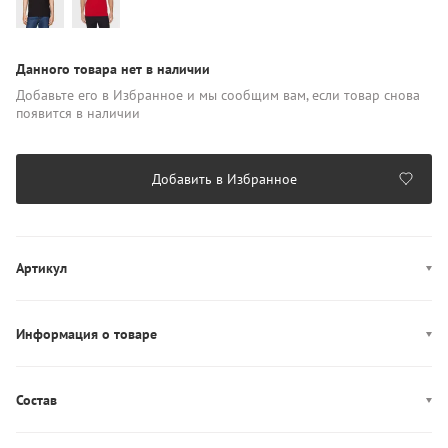
Данного товара нет в наличии
Добавьте его в Избранное и мы сообщим вам, если товар снова
появится в наличии
Добавить в Избранное
Артикул
MW0MW36498
Информация о товаре
Цвет: Белый
Декор: логотип
Состав
Производство: Индия
Состав: 100% Хлопок
Длина рукава: короткий