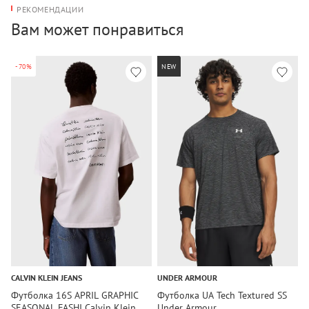
РЕКОМЕНДАЦИИ
Вам может понравиться
-70%
NEW
CALVIN KLEIN JEANS
UNDER ARMOUR
T
Футболка 16S APRIL GRAPHIC
Футболка UA Tech Textured SS
Ф
SEASONAL FASHI Calvin Klein
Under Armour
T