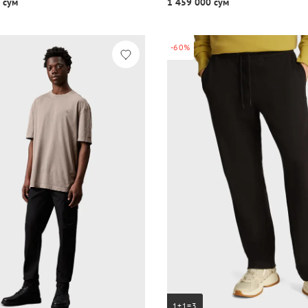
 сум
1 459 000 сум
-60%
1+1=3