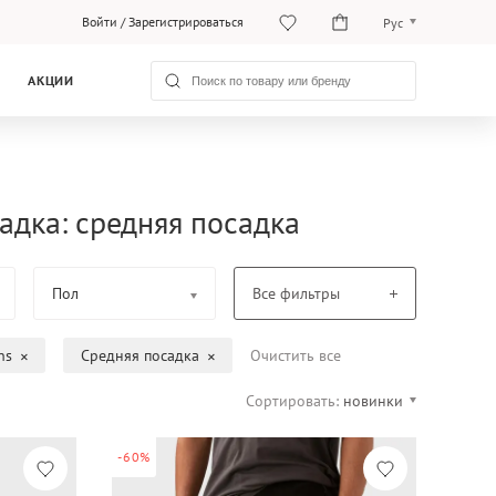
Войти
/
Зарегистрироваться
Рус
O‘zb
АКЦИИ
Рус
садка: средняя посадка
Пол
Все фильтры
ns
Средняя посадка
Очистить все
Сортировать:
новинки
-60%