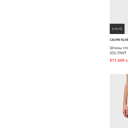
1+1=3
CALVIN KLEI
Штаны сп
JOG PANT
871 600 с