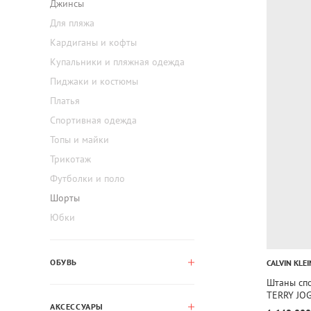
Джинсы
Для пляжа
Кардиганы и кофты
Купальники и пляжная одежда
Пиджаки и костюмы
Платья
Спортивная одежда
Топы и майки
Трикотаж
Футболки и поло
Шорты
Юбки
ОБУВЬ
CALVIN KLEI
Штаны сп
TERRY JO
АКСЕССУАРЫ