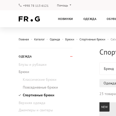
Помощь
+998 78 113 6121
Оплата и доставка
НОВИНКИ
ОДЕЖДА
ОБУВ
Вопросы и ответы
Клубная программа
Гарантия
Главная
Каталог
Одежда
Брюки
Спортивные брюки
Calv
Спор
ОДЕЖДА
Блузы и рубашки
Бренд
Брюки
Классические брюки
Одежд
Повседневные брюки
23 товара
Спортивные брюки
Верхняя одежда
NEW
Джемперы и свитеры