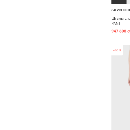
CALVIN KLEI
Штаны сп
PANT
947 600 с
-60%