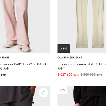
1+1=3
N JEANS
CALVIN KLEIN JEANS
ортивные BABY TERRY SEASONAL
Штаны спортивные STRETCH TE
O PAN
PANT
 сум
1 027 600 сум
2 569 000 сум
-70%