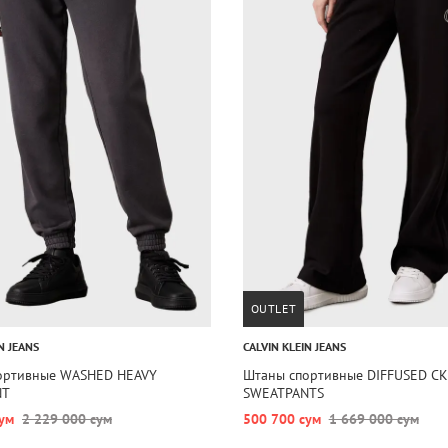
OUTLET
N JEANS
CALVIN KLEIN JEANS
ортивные WASHED HEAVY
Штаны спортивные DIFFUSED CK
NT
SWEATPANTS
ум
2 229 000 сум
500 700 сум
1 669 000 сум