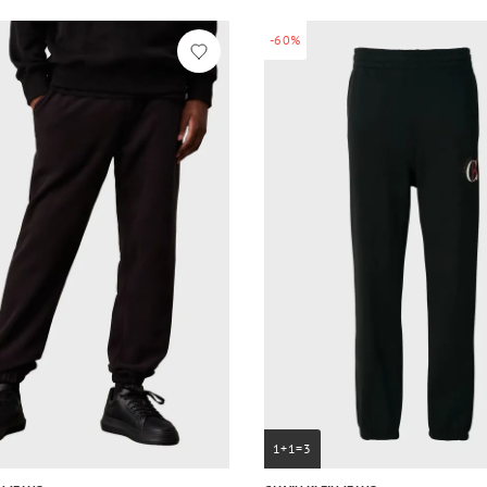
-60%
1+1=3