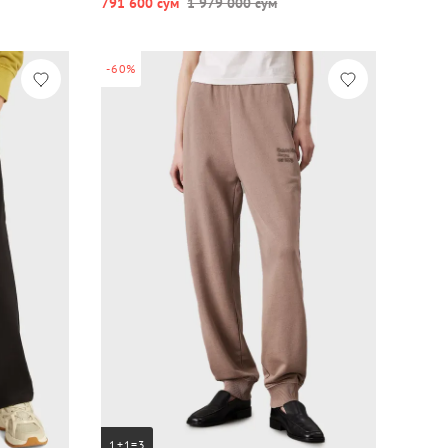
791 600 сум
1 979 000 сум
-60%
1+1=3