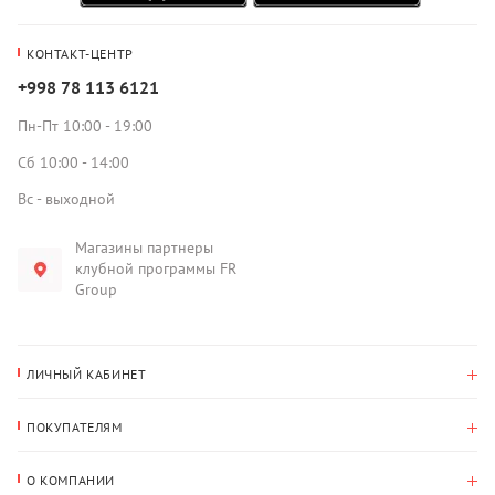
КОНТАКТ-ЦЕНТР
+998 78 113 6121
Пн-Пт 10:00 - 19:00
Сб 10:00 - 14:00
Вс - выходной
Магазины партнеры
клубной программы FR
Group
ЛИЧНЫЙ КАБИНЕТ
История покупок
ПОКУПАТЕЛЯМ
Мои данные
Оплата и доставка
Адрес для доставки
О КОМПАНИИ