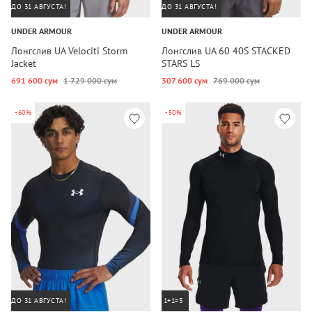
ДО 31 АВГУСТА!
ДО 31 АВГУСТА!
UNDER ARMOUR
UNDER ARMOUR
Лонгслив UA Velociti Storm
Лонгслив UA 60 40S STACKED
Jacket
STARS LS
691 600 сум
1 729 000 сум
307 600 сум
769 000 сум
-60%
-50%
ДО 31 АВГУСТА!
1+1=3