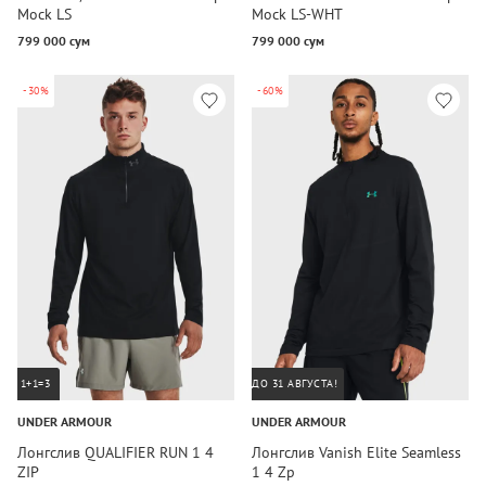
Mock LS
Mock LS-WHT
799 000 сум
799 000 сум
-30%
-60%
1+1=3
ДО 31 АВГУСТА!
UNDER ARMOUR
UNDER ARMOUR
Лонгслив QUALIFIER RUN 1 4
Лонгслив Vanish Elite Seamless
ZIP
1 4 Zp