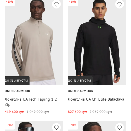
-60%
-60%
ДО 31 АВГУСТА!
ДО 31 АВГУСТА!
UNDER ARMOUR
UNDER ARMOUR
Лонгслив UA Tech Taping 1 2
Лонгслив UA Ch. Elite Balaclava
Zip
419 600 сум
1 049 000 сум
827 600 сум
2 069 000 сум
-60%
-60%