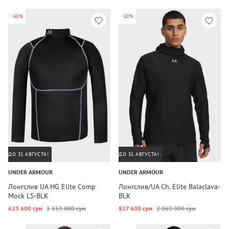
-60%
-60%
ДО 31 АВГУСТА!
ДО 31 АВГУСТА!
UNDER ARMOUR
UNDER ARMOUR
Лонгслив UA HG Elite Comp
Лонгслив/UA Ch. Elite Balaclava-
Mock LS-BLK
BLK
623 600 сум
1 559 000 сум
827 600 сум
2 069 000 сум