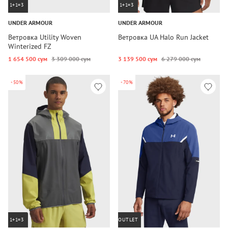
1+1=3
1+1=3
UNDER ARMOUR
UNDER ARMOUR
Ветровка Utility Woven
Ветровка UA Halo Run Jacket
Winterized FZ
1 654 500 сум
3 309 000 сум
3 139 500 сум
6 279 000 сум
-50%
-70%
1+1=3
OUTLET