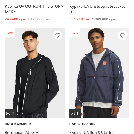
Куртка UA OUTRUN THE STORM
Куртка UA Unstoppable Jacket
JACKET
LC
743 600 сум
1 859 000 сум
596 700 сум
1 989 000 сум
-60%
-50%
1+1=3
1+1=3
UNDER ARMOUR
UNDER ARMOUR
Ветровка LAUNCH
Куртка UA Run 96 Jacket