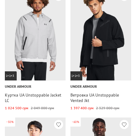
1+1=3
1+1=3
UNDER ARMOUR
UNDER ARMOUR
Куртка UA Unstoppable Jacket
Ветровка UA Unstoppable
LC
Vented Jkt
1 024 500 сум
2 049 000 сум
1 397 400 сум
2 329 000 сум
-50%
-60%