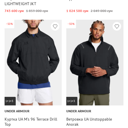
LIGHTWEIGHT JKT
743 600 сум
1 859 000 сум
1 024 500 сум
2 049 000 сум
-50%
-50%
1+1=3
1+1=3
UNDER ARMOUR
UNDER ARMOUR
Куртка UA M's 96 Terrace Drill
Ветровка UA Unstoppable
Top
Anorak