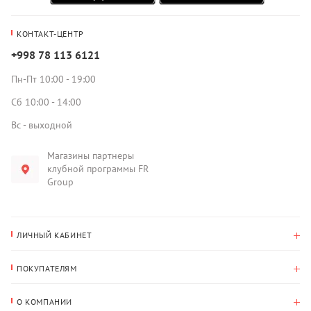
КОНТАКТ-ЦЕНТР
+998 78 113 6121
Пн-Пт 10:00 - 19:00
Сб 10:00 - 14:00
Вс - выходной
Магазины партнеры
клубной программы FR
Group
ЛИЧНЫЙ КАБИНЕТ
История покупок
ПОКУПАТЕЛЯМ
Мои данные
Оплата и доставка
Адрес для доставки
О КОМПАНИИ