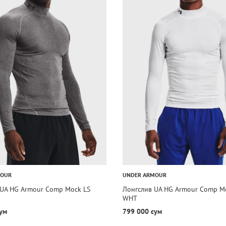
MOUR
UNDER ARMOUR
/UA HG Armour Comp Mock LS
Лонгслив UA HG Armour Comp Mo
WHT
ум
799 000 сум