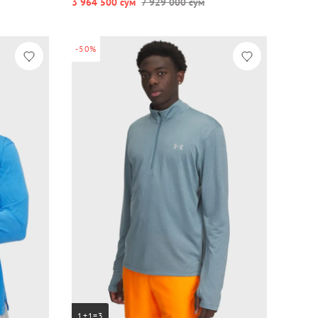
3 964 500 сум
7 929 000 сум
-50%
1+1=3