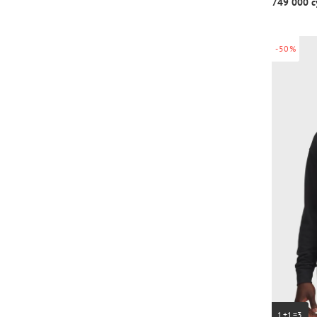
749 000 с
-50%
1+1=3