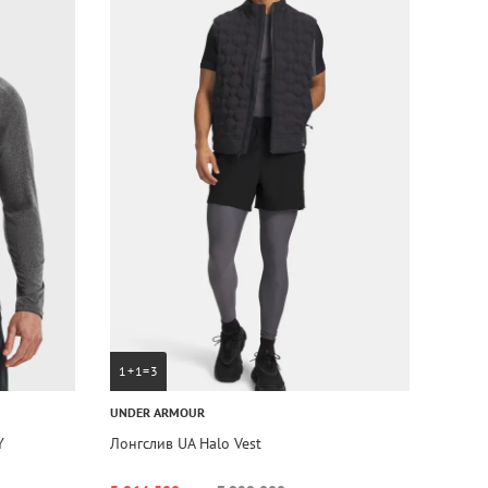
1+1=3
UNDER ARMOUR
Y
Лонгслив UA Halo Vest