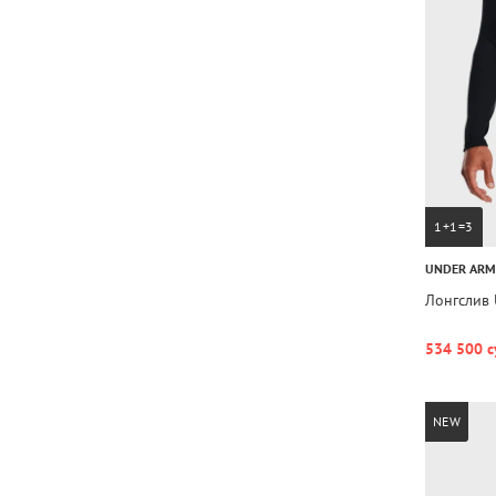
1+1=3
UNDER AR
Лонгслив 
534 500 с
NEW