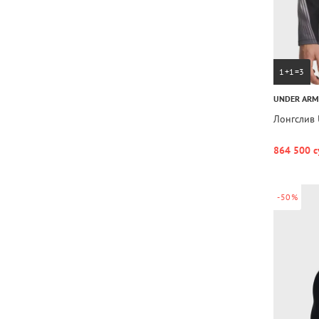
1+1=3
UNDER AR
Лонгслив U
864 500 с
-50%