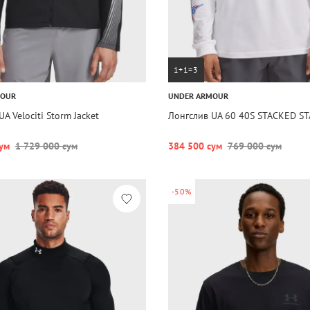
1+1=3
MOUR
UNDER ARMOUR
A Velociti Storm Jacket
Лонгслив UA 60 40S STACKED ST
ум
1 729 000 сум
384 500 сум
769 000 сум
-50%