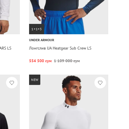
1+1=3
UNDER ARMOUR
ARS LS
Лонгслив UA Heatgear Sub Crew LS
554 500 сум
1 109 000 сум
NEW