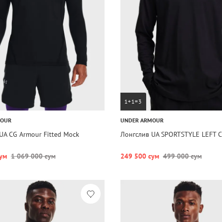
1+1=3
MOUR
UNDER ARMOUR
UA CG Armour Fitted Mock
Лонгслив UA SPORTSTYLE LEFT C
ум
1 069 000 сум
249 500 сум
499 000 сум