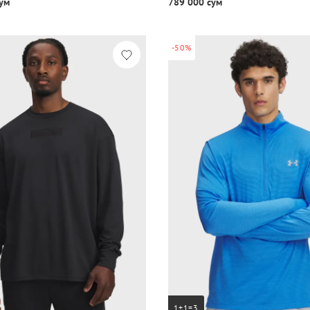
ум
789 000 сум
-50%
1+1=3