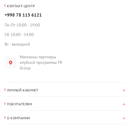
КОНТАКТ-ЦЕНТР
+998 78 113 6121
Пн-Пт 10:00 - 19:00
Сб 10:00 - 14:00
Вс - выходной
Магазины партнеры
клубной программы FR
Group
ЛИЧНЫЙ КАБИНЕТ
История покупок
ПОКУПАТЕЛЯМ
Мои данные
Оплата и доставка
Адрес для доставки
О КОМПАНИИ
Возврат
О нас
Избранное