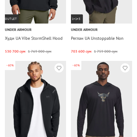
OUTLET
1+1=3
UNDER ARMOUR
UNDER ARMOUR
Худи UA Vibe StormShell Hood
Реглан UA Unstoppable Non
530 700 сум
1 769 000 сум
703 600 сум
1 759 000 сум
-60%
-60%