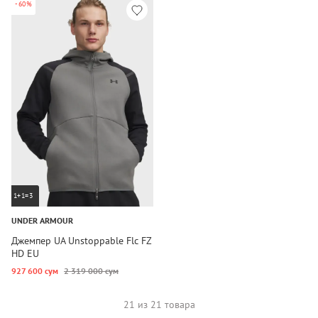
-60%
1+1=3
UNDER ARMOUR
Джемпер UA Unstoppable Flc FZ
HD EU
927 600 сум
2 319 000 сум
21 из 21 товара