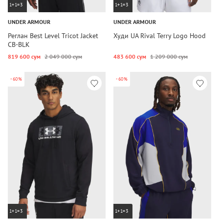
1+1=3
1+1=3
UNDER ARMOUR
UNDER ARMOUR
Реглан Best Level Tricot Jacket
Худи UA Rival Terry Logo Hood
CB-BLK
819 600 сум
2 049 000 сум
483 600 сум
1 209 000 сум
-60%
-60%
1+1=3
1+1=3