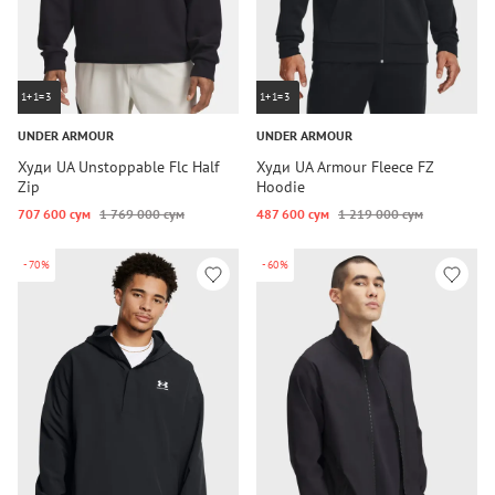
1+1=3
1+1=3
UNDER ARMOUR
UNDER ARMOUR
Худи UA Unstoppable Flc Half
Худи UA Armour Fleece FZ
Zip
Hoodie
707 600 сум
1 769 000 сум
487 600 сум
1 219 000 сум
-70%
-60%