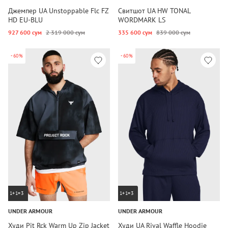
Джемпер UA Unstoppable Flc FZ
Свитшот UA HW TONAL
HD EU-BLU
WORDMARK LS
927 600 сум
2 319 000 сум
335 600 сум
839 000 сум
-60%
-60%
1+1=3
1+1=3
UNDER ARMOUR
UNDER ARMOUR
Худи Pjt Rck Warm Up Zip Jacket
Худи UA Rival Waffle Hoodie