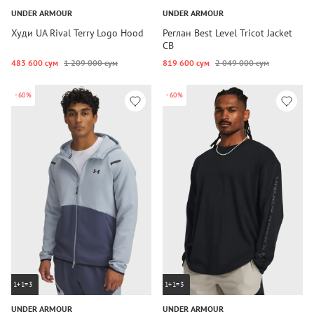
UNDER ARMOUR
UNDER ARMOUR
Худи UA Rival Terry Logo Hood
Реглан Best Level Tricot Jacket
CB
483 600 сум
1 209 000 сум
819 600 сум
2 049 000 сум
-60%
-60%
1+1=3
1+1=3
UNDER ARMOUR
UNDER ARMOUR