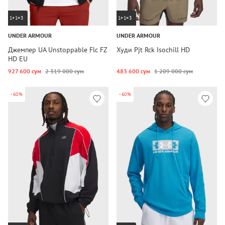
1+1=3
1+1=3
UNDER ARMOUR
UNDER ARMOUR
Джемпер UA Unstoppable Flc FZ
Худи Pjt Rck Isochill HD
HD EU
927 600 сум
2 319 000 сум
483 600 сум
1 209 000 сум
-60%
-60%