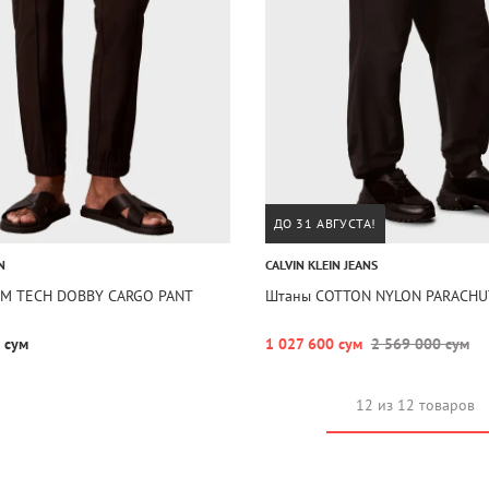
ДО 31 АВГУСТА!
N
CALVIN KLEIN JEANS
IM TECH DOBBY CARGO PANT
Штаны COTTON NYLON PARACHU
 сум
1 027 600 сум
2 569 000 сум
12 из 12 товаров