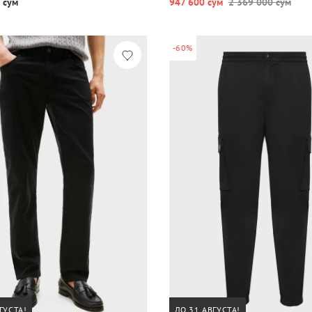
 сум
947 600 сум
2 369 000 сум
-60%
ГУСТА!
ДО 31 АВГУСТА!