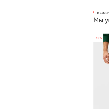
FR GROU
Мы у
-60%