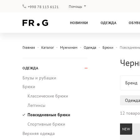
Помощь
+998 78 113 6121
Оплата и доставка
НОВИНКИ
ОДЕЖДА
ОБУВ
Вопросы и ответы
Клубная программа
Гарантия
Главная
Каталог
Мужчинам
Одежда
Брюки
Повседневн
Черн
ОДЕЖДА
Блузы и рубашки
Бренд
Брюки
Классические брюки
Одежд
Леггинсы
12 товаро
Повседневные брюки
Спортивные брюки
NEW
Верхняя одежда