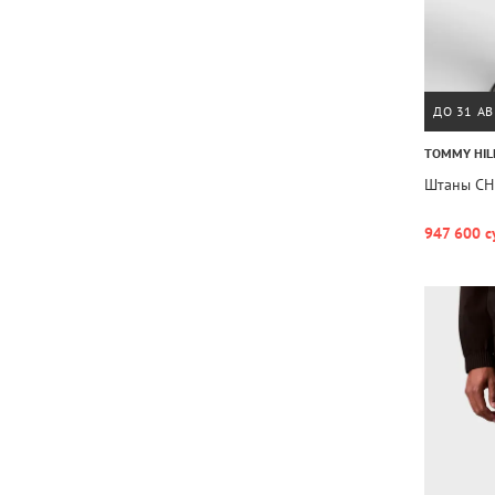
ДО 31 АВ
TOMMY HIL
Штаны CH
947 600 с