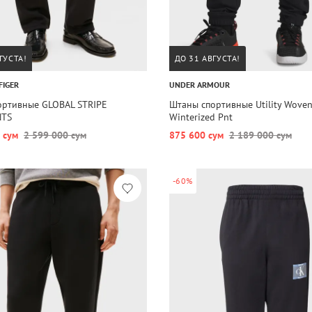
ГУСТА!
ДО 31 АВГУСТА!
FIGER
UNDER ARMOUR
ортивные GLOBAL STRIPE
Штаны спортивные Utility Wove
NTS
Winterized Pnt
 сум
2 599 000 сум
875 600 сум
2 189 000 сум
-60%