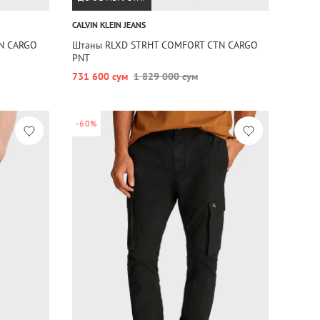
CALVIN KLEIN JEANS
N CARGO
Штаны RLXD STRHT COMFORT CTN CARGO
PNT
731 600 сум
1 829 000 сум
-60%