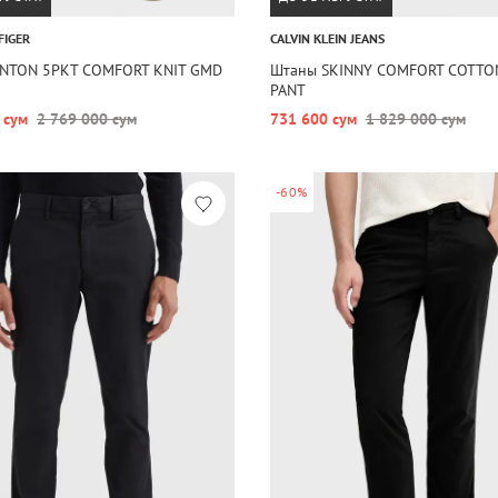
FIGER
CALVIN KLEIN JEANS
NTON 5PKT COMFORT KNIT GMD
Штаны SKINNY COMFORT COTTO
PANT
 сум
2 769 000 сум
731 600 сум
1 829 000 сум
-60%