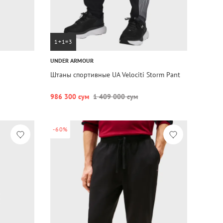
1+1=3
UNDER ARMOUR
n
Штаны спортивные UA Velociti Storm Pant
986 300 сум
1 409 000 сум
-60%