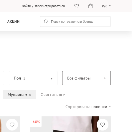
Войти
/
Зарегистрироваться
Рус
O‘zb
АКЦИИ
Рус
Пол
Все фильтры
1
Мужчинам
Очистить все
Сортировать:
новинки
-60%