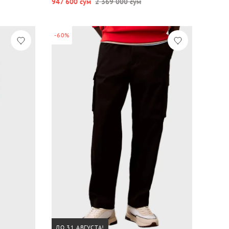
947 600 сум
2 369 000 сум
-60%
ДО 31 АВГУСТА!