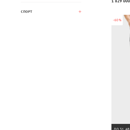
1 829 000
СПОРТ
-60%
ДО 31 АВ