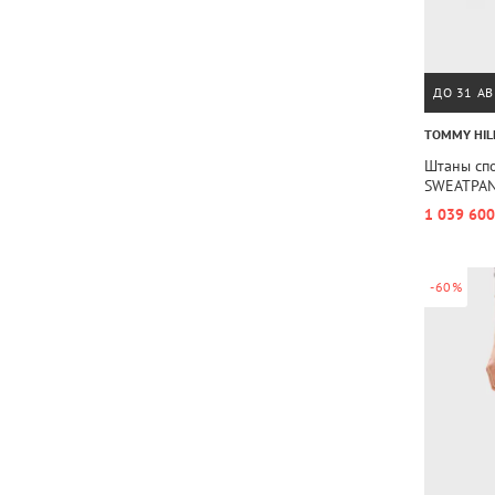
ДО 31 АВ
TOMMY HIL
Штаны сп
SWEATPA
1 039 600
-60%