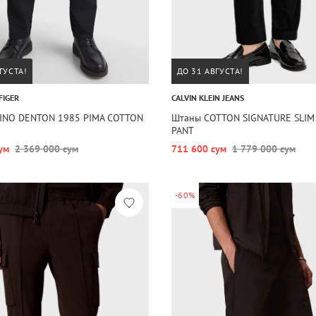
ГУСТА!
ДО 31 АВГУСТА!
FIGER
CALVIN KLEIN JEANS
INO DENTON 1985 PIMA COTTON
Штаны COTTON SIGNATURE SLIM
PANT
ум
2 369 000 сум
711 600 сум
1 779 000 сум
-60%