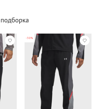
а подборка
-30%