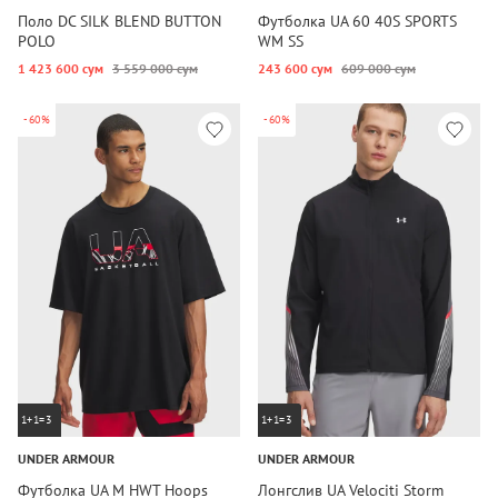
Поло DC SILK BLEND BUTTON
Футболка UA 60 40S SPORTS
POLO
WM SS
1 423 600 сум
3 559 000 сум
243 600 сум
609 000 сум
-60%
-60%
1+1=3
1+1=3
UNDER ARMOUR
UNDER ARMOUR
Футболка UA M HWT Hoops
Лонгслив UA Velociti Storm