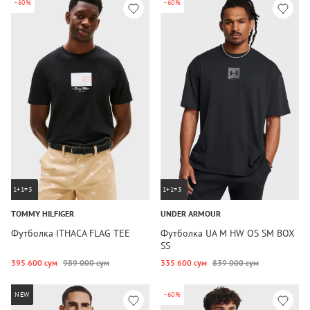
-60%
-60%
1+1=3
1+1=3
TOMMY HILFIGER
UNDER ARMOUR
Футболка ITHACA FLAG TEE
Футболка UA M HW OS SM BOX
SS
395 600 сум
989 000 сум
335 600 сум
839 000 сум
NEW
-60%