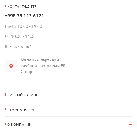
КОНТАКТ-ЦЕНТР
+998 78 113 6121
Пн-Пт 10:00 - 19:00
Сб 10:00 - 14:00
Вс - выходной
Магазины партнеры
клубной программы FR
Group
ЛИЧНЫЙ КАБИНЕТ
История покупок
ПОКУПАТЕЛЯМ
Мои данные
Оплата и доставка
Адрес для доставки
О КОМПАНИИ
Возврат
О нас
Избранное