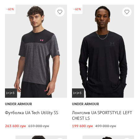
-60%
-60%
1+1=3
1+1=3
UNDER ARMOUR
UNDER ARMOUR
Футболка UA Tech Utility SS
Лонгслив UA SPORTSTYLE LEFT
CHEST LS
263 600 сум
659 000 сум
199 600 сум
499 000 сум