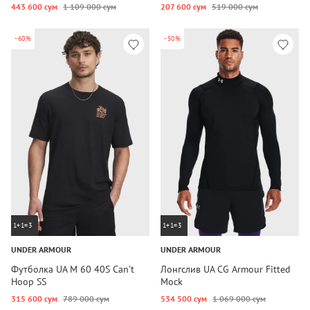
443 600 сум
1 109 000 сум
207 600 сум
519 000 сум
-60%
-50%
1+1=3
1+1=3
UNDER ARMOUR
UNDER ARMOUR
Футболка UA M 60 40S Can't
Лонгслив UA CG Armour Fitted
Hoop SS
Mock
315 600 сум
789 000 сум
534 500 сум
1 069 000 сум