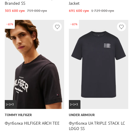
Branded SS
Jacket
303 600 сум
759 000 сум
691 600 сум
1 729 000 сум
-60%
-60%
1+1=3
1+1=3
TOMMY HILFIGER
UNDER ARMOUR
Футболка HILFIGER ARCH TEE
Футболка UA TRIPLE STACK LC
LOGO SS