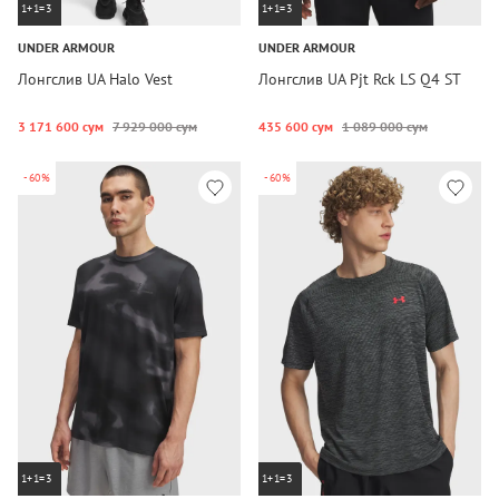
1+1=3
1+1=3
UNDER ARMOUR
UNDER ARMOUR
Лонгслив UA Halo Vest
Лонгслив UA Pjt Rck LS Q4 ST
3 171 600 сум
7 929 000 сум
435 600 сум
1 089 000 сум
-60%
-60%
1+1=3
1+1=3