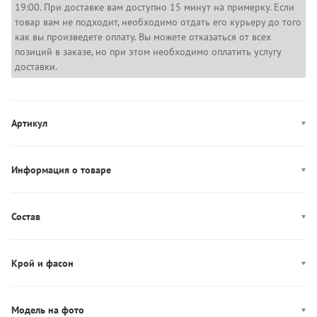
19:00. При доставке вам доступно 15 минут на примерку. Если
товар вам не подходит, необходимо отдать его курьеру до того
как вы произведете оплату. Вы можете отказаться от всех
позиций в заказе, но при этом необходимо оплатить услугу
доставки.
Артикул
WW0WW47309
Информация о товаре
Цвет: темно-синий
Декор: вышитый логотип
Состав
Производство: Турция
Состав: 95% Вискоза/5% Эластан
Длина рукава: длинный
Крой и фасон
Фасон: приталенный
Вырез горловины: лодочка
Модель на фото