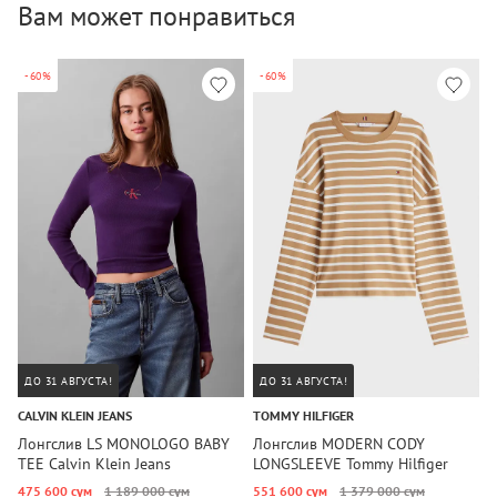
Вам может понравиться
-60%
-60%
ДО 31 АВГУСТА!
ДО 31 АВГУСТА!
CALVIN KLEIN JEANS
TOMMY HILFIGER
U
Лонгслив LS MONOLOGO BABY
Лонгслив MODERN CODY
Л
TEE Calvin Klein Jeans
LONGSLEEVE Tommy Hilfiger
A
475 600 сум
1 189 000 сум
551 600 сум
1 379 000 сум
3