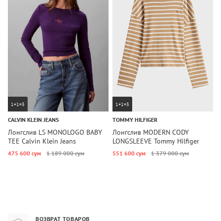
1+1=3
1+1=3
CALVIN KLEIN JEANS
TOMMY HILFIGER
U
Лонгслив LS MONOLOGO BABY
Лонгслив MODERN CODY
Л
TEE Calvin Klein Jeans
LONGSLEEVE Tommy Hilfiger
A
475 600 сум
1 189 000 сум
551 600 сум
1 379 000 сум
3
ВОЗВРАТ ТОВАРОВ