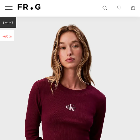
1+1=3
-60%