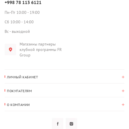
+998 78 113 6121
Пн-Пт 10:00 - 19:00
Сб 10:00 - 14:00
Вс - выходной
Магазины партнеры
клубной программы FR
Group
ЛИЧНЫЙ КАБИНЕТ
История покупок
ПОКУПАТЕЛЯМ
Мои данные
Оплата и доставка
Адрес для доставки
О КОМПАНИИ
Возврат
О нас
Избранное
Вопросы и ответы
Политика конфиденциальности
Клубная программа
Клубная программа