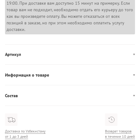
19:00. При доставке вам доступно 15 минут на примерку. Если
товар вам не подходит, необходимо отдать его курьеру до того
как вы произведете оплату. Вы можете отказаться от всех
позиций в заказе, но при этом необходимо оплатить услугу
доставки.
Артикул
LV047A803G
Информация о товаре
Производство: Вьетнам
Состав
Состав: 95% Хлопок/5% Эластан
Доставка по Узбекистану
Возврат товаров
от 1 до 3 дней
в течение 10 дней