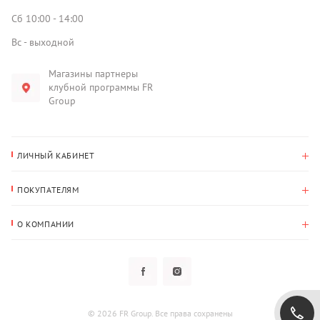
Сб 10:00 - 14:00
Вс - выходной
Магазины партнеры
клубной программы FR
Group
ЛИЧНЫЙ КАБИНЕТ
История покупок
ПОКУПАТЕЛЯМ
Мои данные
Оплата и доставка
Адрес для доставки
О КОМПАНИИ
Возврат
О нас
Избранное
Вопросы и ответы
Политика конфиденциальности
Клубная программа
Клубная программа
Новости
Рассылки
Гарантия
© 2026 FR Group. Все права сохранены
Пользовательское соглашение