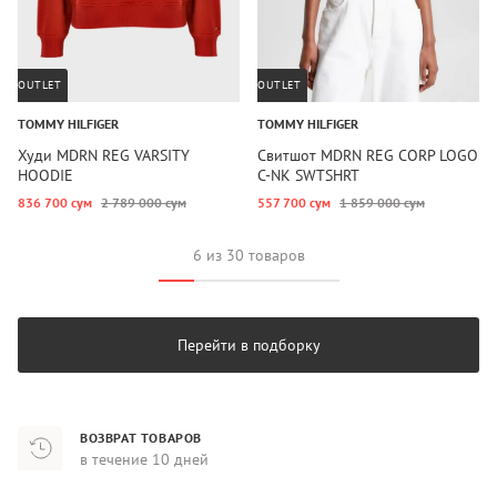
OUTLET
OUTLET
TOMMY HILFIGER
TOMMY HILFIGER
Худи MDRN REG VARSITY
Свитшот MDRN REG CORP LOGO
HOODIE
C-NK SWTSHRT
836 700 сум
2 789 000 сум
557 700 сум
1 859 000 сум
6 из 30 товаров
Перейти в подборку
ВОЗВРАТ ТОВАРОВ
в течение 10 дней