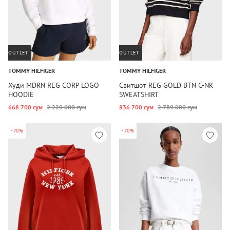
OUTLET
OUTLET
TOMMY HILFIGER
TOMMY HILFIGER
Худи MDRN REG CORP LOGO
Свитшот REG GOLD BTN C-NK
HOODIE
SWEATSHIRT
668 700 сум
2 229 000 сум
836 700 сум
2 789 000 сум
-70%
-70%