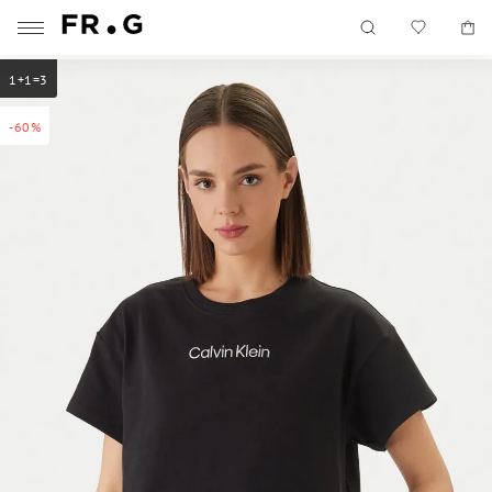
1+1=3
-60%