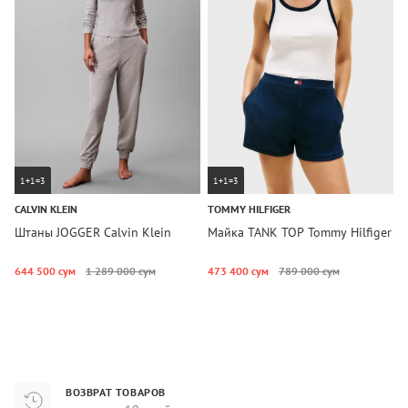
1+1=3
1+1=3
CALVIN KLEIN
TOMMY HILFIGER
T
Штаны JOGGER Calvin Klein
Майка TANK TOP Tommy Hilfiger
Ш
T
644 500 сум
1 289 000 сум
473 400 сум
789 000 сум
1
ВОЗВРАТ ТОВАРОВ