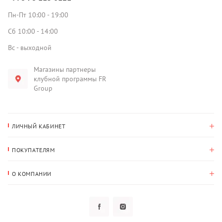
Пн-Пт 10:00 - 19:00
Сб 10:00 - 14:00
Вс - выходной
Магазины партнеры
клубной программы FR
Group
ЛИЧНЫЙ КАБИНЕТ
История покупок
ПОКУПАТЕЛЯМ
Мои данные
Оплата и доставка
Адрес для доставки
О КОМПАНИИ
Возврат
О нас
Избранное
Вопросы и ответы
Политика конфиденциальности
Клубная программа
Клубная программа
Новости