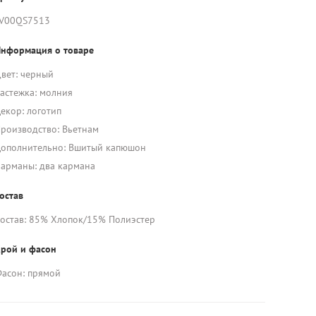
V00QS7513
нформация о товаре
вет: черный
астежка: молния
екор: логотип
роизводство: Вьетнам
ополнительно: Вшитый капюшон
арманы: два кармана
остав
остав: 85% Хлопок/15% Полиэстер
рой и фасон
асон: прямой