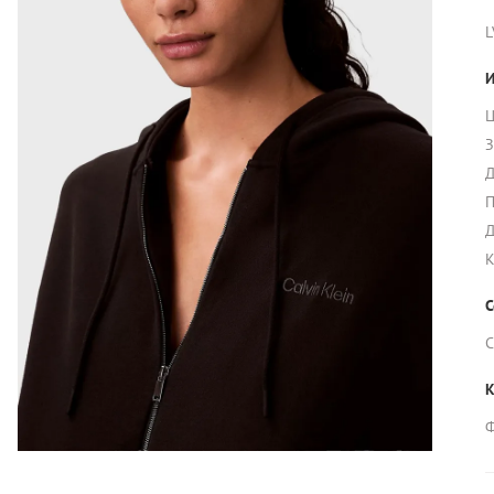
L
И
Ц
З
Д
П
Д
К
С
С
К
Ф