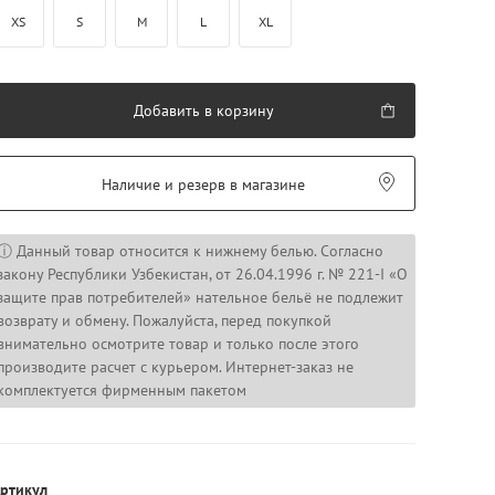
XS
S
M
L
XL
Добавить в корзину
Наличие и резерв в магазине
ⓘ Данный товар относится к нижнему белью. Согласно
закону Республики Узбекистан, от 26.04.1996 г. № 221-I «О
защите прав потребителей» нательное бельё не подлежит
возврату и обмену. Пожалуйста, перед покупкой
внимательно осмотрите товар и только после этого
производите расчет с курьером. Интернет-заказ не
комплектуется фирменным пакетом
ртикул