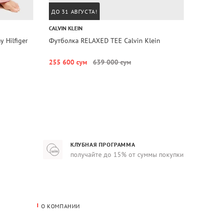
ДО 31 АВГУСТА!
ДО 31
CALVIN KLEIN
CALVIN
Hilfiger
Футболка RELAXED TEE Calvin Klein
Шорты
Klein
255 600 сум
639 000 сум
327 6
КЛУБНАЯ ПРОГРАММА
получайте до 15% от суммы покупки
О КОМПАНИИ