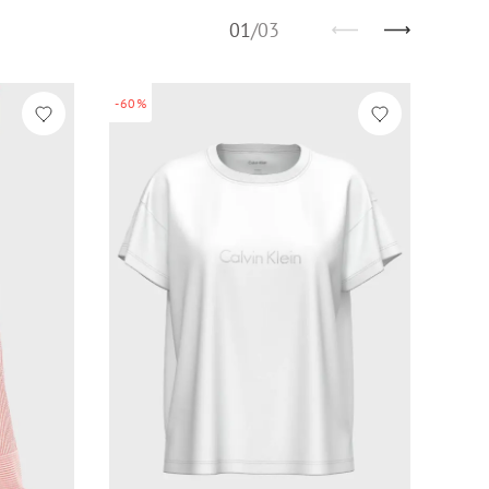
01
/
03
-60%
-60%