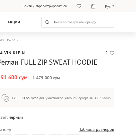
Войти
/
Зарегистрироваться
Рус
O‘zb
АКЦИИ
Рус
 LV00QS7513
ALVIN KLEIN
2
Реглан FULL ZIP SWEAT HOODIE
591 600 сум
1 479 000 сум
+29 580 бонусов
для участников клубной программы FR Group
вет:
черный
Таблица размеров
азмер