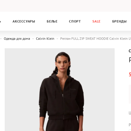
Ь
АКСЕССУАРЫ
БЕЛЬЕ
СПОРТ
SALE
БРЕНДЫ
Одежда для дома
Calvin Klein
Реглан FULL ZIP SWEAT HOODIE Calvin Klein
C
Ц
Р