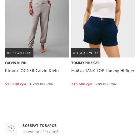
ДО 31 АВГУСТА!
ДО 31 АВГУСТА!
CALVIN KLEIN
TOMMY HILFIGER
T
Штаны JOGGER Calvin Klein
Майка TANK TOP Tommy Hilfiger
Ш
T
515 600 сум
1 289 000 сум
315 600 сум
789 000 сум
6
ВОЗВРАТ ТОВАРОВ
в течение 10 дней