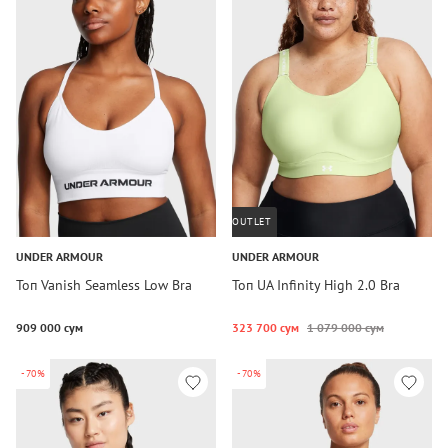
OUTLET
UNDER ARMOUR
UNDER ARMOUR
Топ Vanish Seamless Low Bra
Топ UA Infinity High 2.0 Bra
909 000 сум
323 700 сум
1 079 000 сум
-70%
-70%