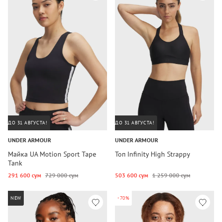
ДО 31 АВГУСТА!
ДО 31 АВГУСТА!
UNDER ARMOUR
UNDER ARMOUR
Майка UA Motion Sport Tape
Топ Infinity High Strappy
Tank
291 600 сум
729 000 сум
503 600 сум
1 259 000 сум
NEW
-70%