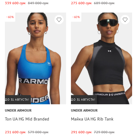
339 600 сум
849 000 сум
275 600 сум
689 000 сум
-60%
-60%
ДО 31 АВГУСТА!
ДО 31 АВГУСТА!
UNDER ARMOUR
UNDER ARMOUR
Топ UA HG Mid Branded
Майка UA HG Rib Tank
231 600 сум
579 000 сум
291 600 сум
729 000 сум