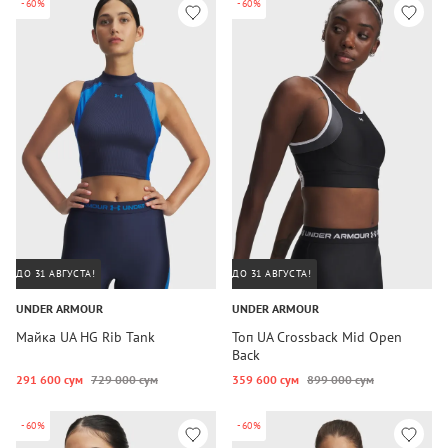
-60%
-60%
ДО 31 АВГУСТА!
ДО 31 АВГУСТА!
UNDER ARMOUR
UNDER ARMOUR
Майка UA HG Rib Tank
Топ UA Crossback Mid Open
Back
291 600 сум
729 000 сум
359 600 сум
899 000 сум
-60%
-60%