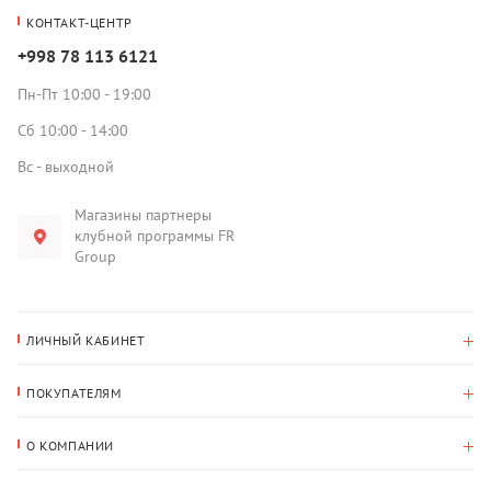
КОНТАКТ-ЦЕНТР
+998 78 113 6121
Пн-Пт 10:00 - 19:00
Сб 10:00 - 14:00
Вс - выходной
Магазины партнеры
клубной программы FR
Group
ЛИЧНЫЙ КАБИНЕТ
История покупок
ПОКУПАТЕЛЯМ
Мои данные
Оплата и доставка
Адрес для доставки
О КОМПАНИИ
Возврат
О нас
Избранное