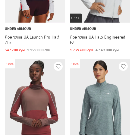
1+1=3
UNDER ARMOUR
UNDER ARMOUR
Лонгслив UA Launch Pro Half
Лонгслив UA Halo Engineered
Zip
FZ
347 700 сум
1 159 000 сум
1 739 600 сум
4 349 000 сум
-60%
-60%