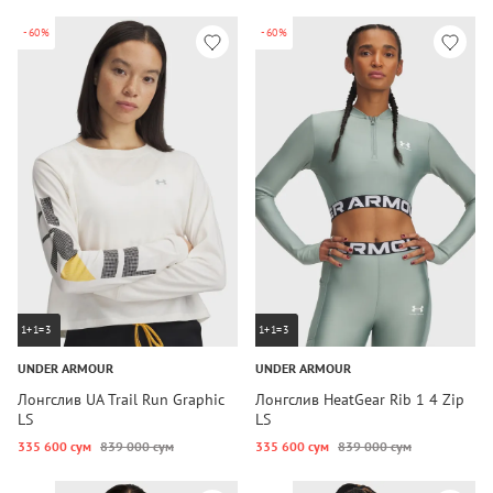
-60%
-60%
1+1=3
1+1=3
UNDER ARMOUR
UNDER ARMOUR
Лонгслив UA Trail Run Graphic
Лонгслив HeatGear Rib 1 4 Zip
LS
LS
335 600 сум
839 000 сум
335 600 сум
839 000 сум