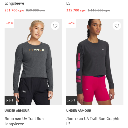
Longsleeve
LS
251 700 сум
839 000 сум
335 700 сум
1 119 000 сум
-60%
-60%
1+1=3
1+1=3
UNDER ARMOUR
UNDER ARMOUR
Лонгслив UA Trail Run
Лонгслив UA Trail Run Graphic
Longsleeve
LS