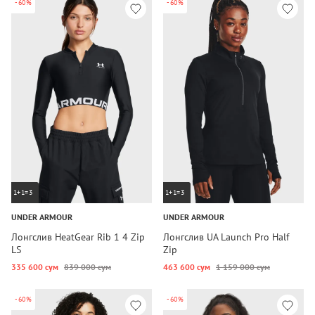
-60%
-60%
1+1=3
1+1=3
UNDER ARMOUR
UNDER ARMOUR
Лонгслив HeatGear Rib 1 4 Zip
Лонгслив UA Launch Pro Half
LS
Zip
335 600 сум
839 000 сум
463 600 сум
1 159 000 сум
-60%
-60%