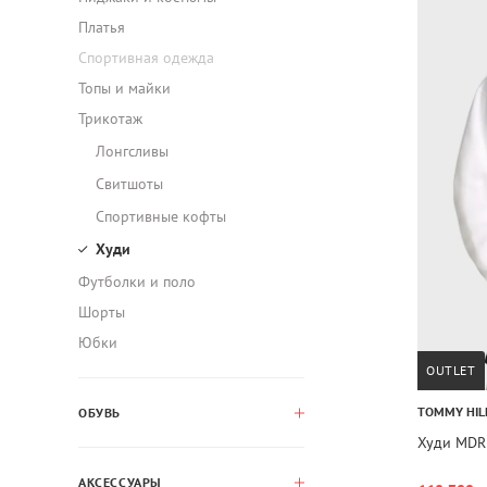
Платья
Спортивная одежда
Топы и майки
Трикотаж
Лонгсливы
Свитшоты
Спортивные кофты
Худи
Футболки и поло
Шорты
Юбки
OUTLET
TOMMY HIL
ОБУВЬ
Худи MDR
АКСЕССУАРЫ