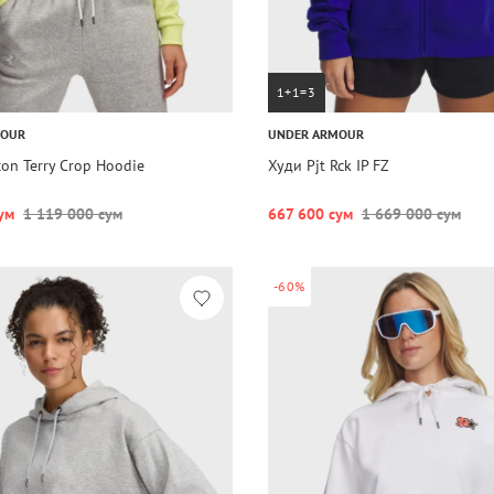
1+1=3
MOUR
UNDER ARMOUR
con Terry Crop Hoodie
Худи Pjt Rck IP FZ
ум
1 119 000 сум
667 600 сум
1 669 000 сум
-60%