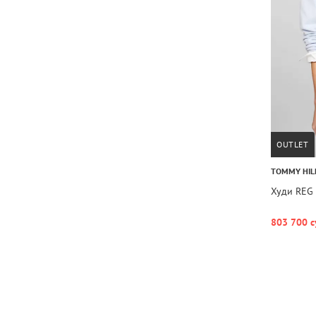
OUTLET
TOMMY HIL
Худи REG
803 700 с