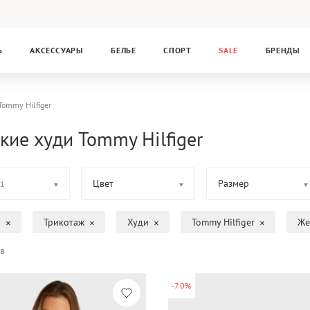
Ь
АКСЕССУАРЫ
БЕЛЬЕ
СПОРТ
SALE
БРЕНДЫ
Tommy Hilfiger
кие худи Tommy Hilfiger
Цвет
Размер
1
а
Трикотаж
Худи
Tommy Hilfiger
Же
в
-70%