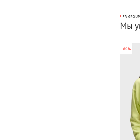
FR GROU
Мы у
-60%