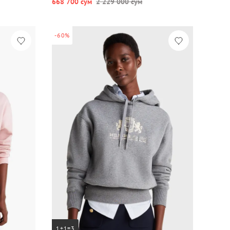
668 700 сум
2 229 000 сум
-60%
1+1=3