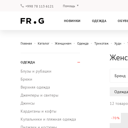
Помощь
+998 78 113 6121
Оплата и доставка
НОВИНКИ
ОДЕЖДА
ОБУВ
Вопросы и ответы
Клубная программа
Гарантия
Главная
Каталог
Женщинам
Одежда
Трикотаж
Худи
Женс
ОДЕЖДА
Блузы и рубашки
Бренд
Брюки
Верхняя одежда
Одежд
Джемперы и свитеры
Джинсы
12 товаро
Кардиганы и кофты
-70%
Купальники и пляжная одежда
Пиджаки и костюмы