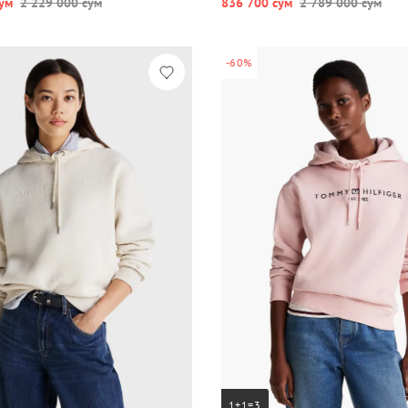
ум
2 229 000 сум
836 700 сум
2 789 000 сум
-60%
1+1=3