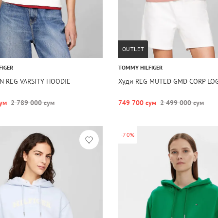
OUTLET
FIGER
TOMMY HILFIGER
N REG VARSITY HOODIE
Худи REG MUTED GMD CORP LO
ум
2 789 000 сум
749 700 сум
2 499 000 сум
-70%