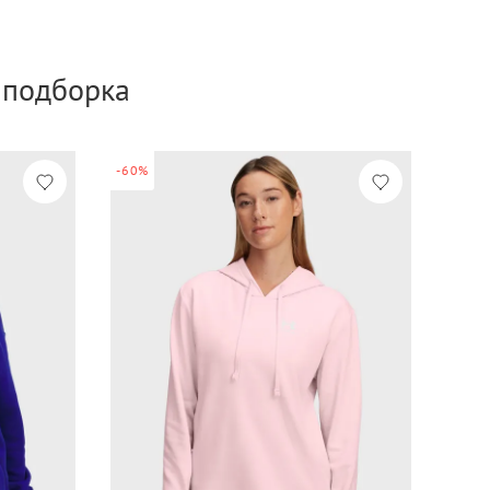
а подборка
-60%