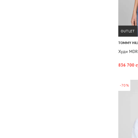
OUTLET
TOMMY HIL
Худи MDR
836 700 с
-70%