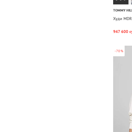
TOMMY HIL
Худи MDR
947 600 с
-70%