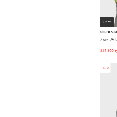
1+1=3
UNDER AR
Худи UA I
447 600 с
-60%