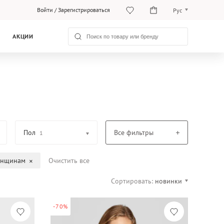
Войти
/
Зарегистрироваться
Рус
O‘zb
АКЦИИ
Рус
Пол
Все фильтры
1
нщинам
Очистить все
Сортировать:
новинки
-70%