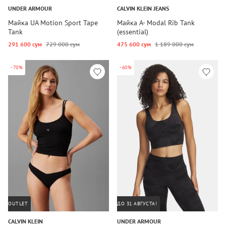
UNDER ARMOUR
CALVIN KLEIN JEANS
Майка UA Motion Sport Tape
Майка A- Modal Rib Tank
Tank
(essential)
291 600 сум
729 000 сум
475 600 сум
1 189 000 сум
-70%
-60%
OUTLET
ДО 31 АВГУСТА!
CALVIN KLEIN
UNDER ARMOUR