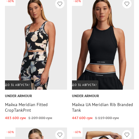
-60%
-60%
ДО 31 АВГУСТА!
ДО 31 АВГУСТА!
UNDER ARMOUR
UNDER ARMOUR
Майка Meridian Fitted
Майка UA Meridian Rib Branded
CropTankPrnt
Tank
483 600 сум
1 209 000 сум
447 600 сум
1 119 000 сум
-60%
-60%