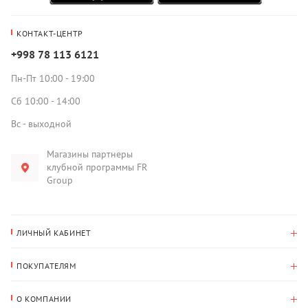
КОНТАКТ-ЦЕНТР
+998 78 113 6121
Пн-Пт 10:00 - 19:00
Сб 10:00 - 14:00
Вс - выходной
Магазины партнеры
клубной программы FR
Group
ЛИЧНЫЙ КАБИНЕТ
История покупок
ПОКУПАТЕЛЯМ
Мои данные
Оплата и доставка
Адрес для доставки
О КОМПАНИИ