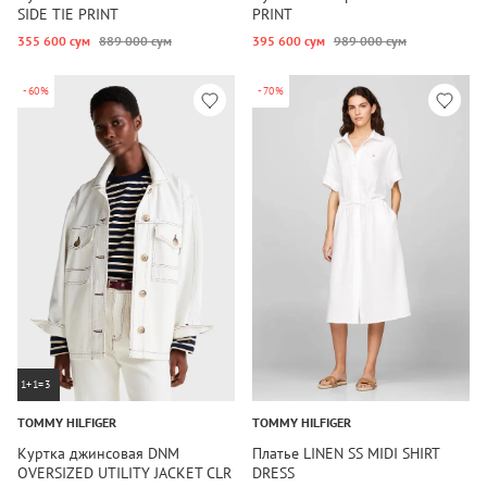
SIDE TIE PRINT
PRINT
355 600 сум
889 000 сум
395 600 сум
989 000 сум
-60%
-70%
1+1=3
TOMMY HILFIGER
TOMMY HILFIGER
Куртка джинсовая DNM
Платье LINEN SS MIDI SHIRT
OVERSIZED UTILITY JACKET CLR
DRESS