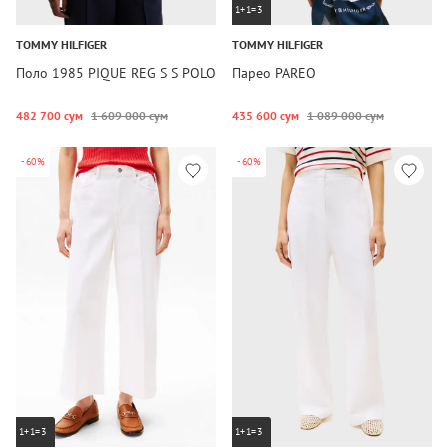
1+1=3
TOMMY HILFIGER
TOMMY HILFIGER
Поло 1985 PIQUE REG S S POLO
Парео PAREO
482 700 сум
1 609 000 сум
435 600 сум
1 089 000 сум
-60%
-60%
1+1=3
1+1=3