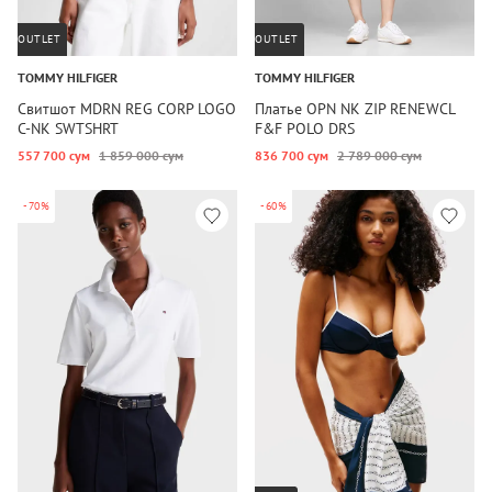
OUTLET
OUTLET
TOMMY HILFIGER
TOMMY HILFIGER
Свитшот MDRN REG CORP LOGO
Платье OPN NK ZIP RENEWCL
C-NK SWTSHRT
F&F POLO DRS
557 700 сум
1 859 000 сум
836 700 сум
2 789 000 сум
-70%
-60%