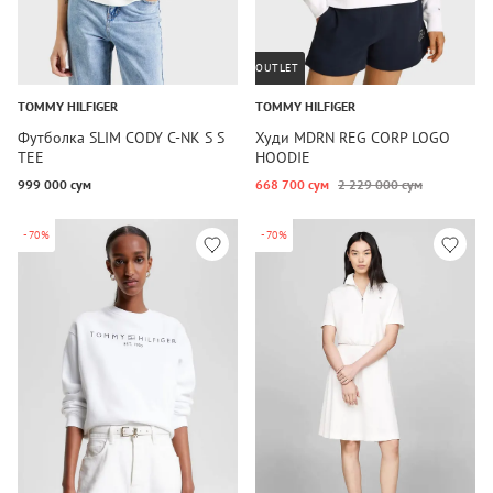
OUTLET
TOMMY HILFIGER
TOMMY HILFIGER
Футболка SLIM CODY C-NK S S
Худи MDRN REG CORP LOGO
TEE
HOODIE
999 000 сум
668 700 сум
2 229 000 сум
-70%
-70%