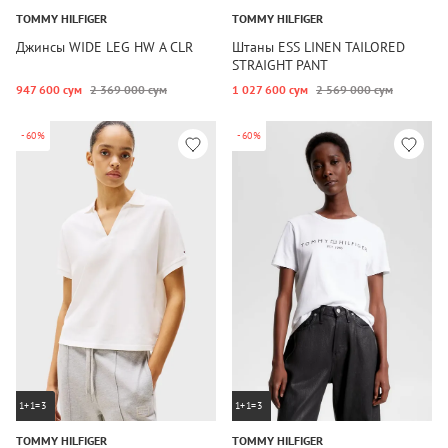
TOMMY HILFIGER
TOMMY HILFIGER
Джинсы WIDE LEG HW A CLR
Штаны ESS LINEN TAILORED
STRAIGHT PANT
947 600 сум
2 369 000 сум
1 027 600 сум
2 569 000 сум
-60%
-60%
1+1=3
1+1=3
TOMMY HILFIGER
TOMMY HILFIGER