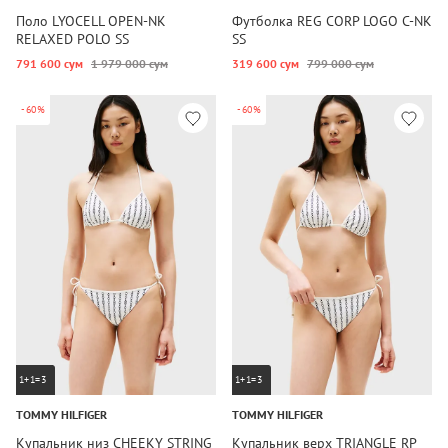
Поло LYOCELL OPEN-NK
Футболка REG CORP LOGO C-NK
RELAXED POLO SS
SS
791 600 сум
1 979 000 сум
319 600 сум
799 000 сум
-60%
-60%
1+1=3
1+1=3
TOMMY HILFIGER
TOMMY HILFIGER
Купальник низ CHEEKY STRING
Купальник верх TRIANGLE RP